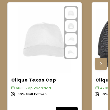
Clique Texas Cap
Cliqu
66355
op voorraad
4203
100% twill katoen.
50% kat