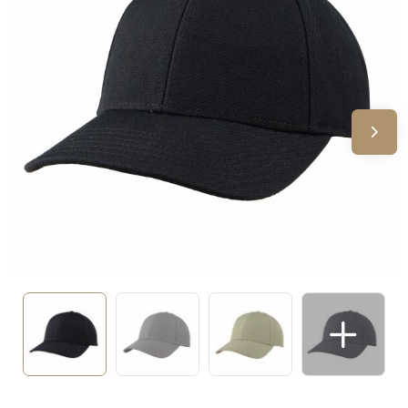
Sinterklaas
Verjaardagen
Voetbal, EK en WK
Voor de bouw
Zomergeschenken
Zomerpakketten