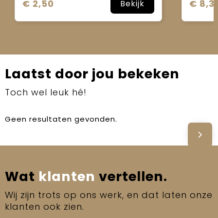
€ 2,50
€ 8,3
Bekijk
Laatst door jou bekeken
Toch wel leuk hé!
Geen resultaten gevonden.
Wat
klanten
vertellen.
Wij zijn trots op ons werk, en dat laten onze
klanten ook zien.