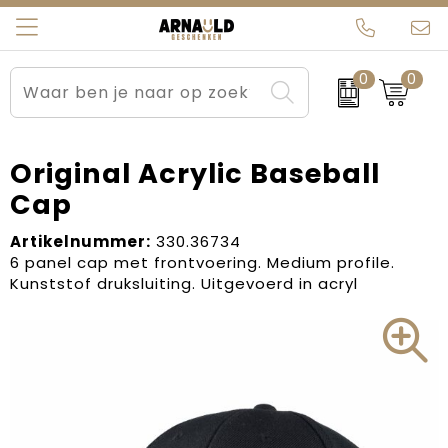
0
0
Relatiegeschenken
Beurs en Evenementen
Arnauld Kerstpakketten
Ons team
Sportkleding
Brievenbuspakketten
MijnEigenKadootje
Contact
Original Acrylic Baseball
Cap
Werkkleding
Carnaval
Blogs
Artikelnummer:
330.36734
Kleding en textiel
Dag van de Zorg
6 panel cap met frontvoering. Medium profile.
Kunststof druksluiting. Uitgevoerd in acryl
Tassen
Kerstartikelen
Kerstpakketten
Kraamcadeaus
Pasen