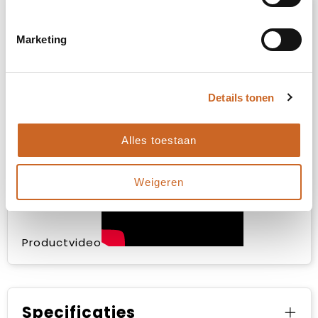
Omschrijving
Marketing
Milo AWARE™ heather 6-panel cap. Gemaakt
van 70% gerecycled katoen en 30%
gerecycled polyester. De pet is voorzien van
een metalen gesp sluiting.
Details tonen
Alles toestaan
Weigeren
Productvideo
Specificaties