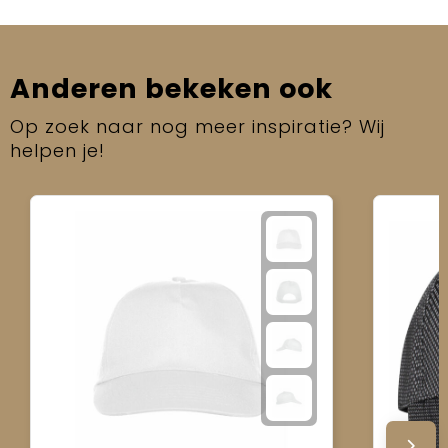
Anderen bekeken ook
Op zoek naar nog meer inspiratie? Wij
helpen je!