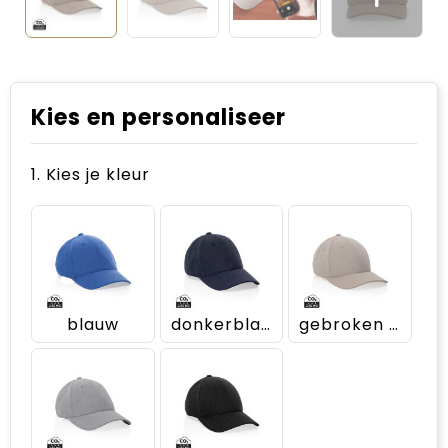
Kies en personaliseer
1. Kies je kleur
blauw
donkerblauw
gebroken wit