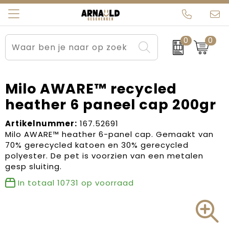
0
0
Relatiegeschenken
Beurs en Evenementen
Arnauld Kerstpakketten
Ons team
Sportkleding
Brievenbuspakketten
MijnEigenKadootje
Contact
Milo AWARE™ recycled
heather 6 paneel cap 200gr
Werkkleding
Carnaval
Blogs
Artikelnummer:
167.52691
Kleding en textiel
Dag van de Zorg
Milo AWARE™ heather 6-panel cap. Gemaakt van
70% gerecycled katoen en 30% gerecycled
Tassen
Kerstartikelen
polyester. De pet is voorzien van een metalen
gesp sluiting.
Kerstpakketten
In totaal
10731
op voorraad
Kraamcadeaus
Pasen