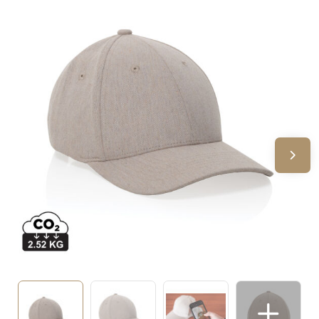
Sinterklaas
Verjaardagen
Voetbal, EK en WK
Voor de bouw
Zomergeschenken
Zomerpakketten