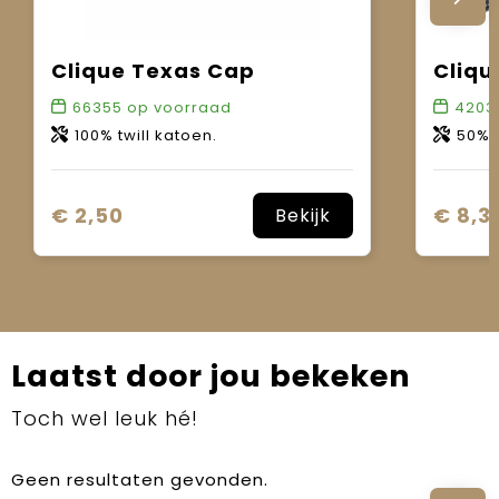
Clique Texas Cap
Cliqu
66355
op voorraad
4203
100% twill katoen.
50% kat
€ 2,50
€ 8,3
Bekijk
Laatst door jou bekeken
Toch wel leuk hé!
Geen resultaten gevonden.