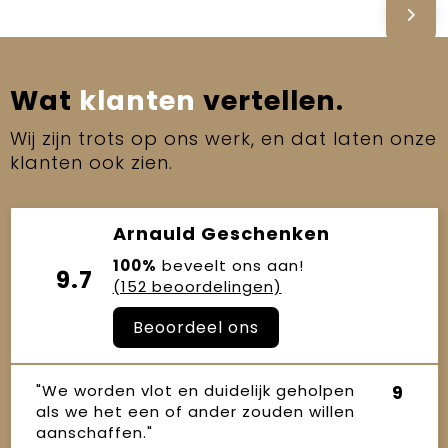
Wat
klanten
vertellen.
Wij zijn trots op ons werk, en dat laten onze
klanten ook zien.
Arnauld Geschenken
100%
beveelt ons aan!
9.7
(152 beoordelingen)
Beoordeel ons
"We worden vlot en duidelijk geholpen
9
als we het een of ander zouden willen
aanschaffen."