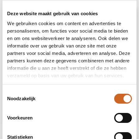
Deze website maakt gebruik van cookies
We gebruiken cookies om content en advertenties te
personaliseren, om functies voor social media te bieden
en om ons websiteverkeer te analyseren. Ook delen we
informatie over uw gebruik van onze site met onze
partners voor social media, adverteren en analyse. Deze
partners kunnen deze gegevens combineren met andere
informatie die u aan ze heeft verstrekt of die ze hebben
verzameld op basis van uw gebruik van hun services.
Heb je niet kunnen vinden wat je
zoekt?
Toestemmingsselectie
Noodzakelijk
Neem contact met ons op
voor een advies
op maat.
Voorkeuren
Statistieken