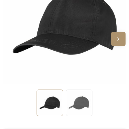
Sinterklaas
Verjaardagen
Voetbal, EK en WK
Voor de bouw
Zomergeschenken
Zomerpakketten