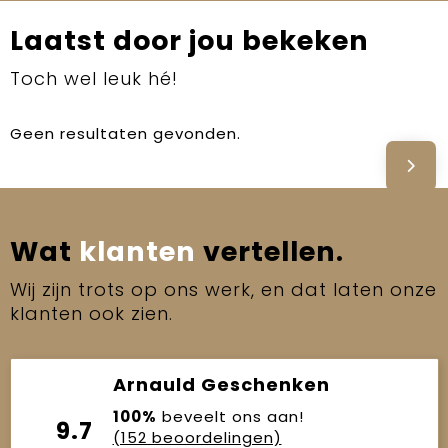
Laatst door jou bekeken
Toch wel leuk hé!
Geen resultaten gevonden.
Wat
klanten
vertellen.
Wij zijn trots op ons werk, en dat laten onze
klanten ook zien.
Arnauld Geschenken
100%
beveelt ons aan!
9.7
(152 beoordelingen)