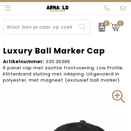
0
0
Relatiegeschenken
Beurs en Evenementen
Arnauld Kerstpakketten
Ons team
Sportkleding
Brievenbuspakketten
MijnEigenKadootje
Contact
Luxury Ball Marker Cap
Werkkleding
Carnaval
Blogs
Artikelnummer:
330.36386
6 panel cap met zachte frontvoering. Low Profile.
Klittenband sluiting met inkeping. Uitgevoerd in
Kleding en textiel
Dag van de Zorg
polyester, met magneet (exclusief ball marker)
Tassen
Kerstartikelen
Kerstpakketten
Kraamcadeaus
Pasen