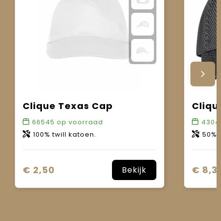
Clique Texas Cap
Cliqu
66545
op voorraad
4304
100% twill katoen.
50% kat
€ 2,50
€ 8,3
Bekijk