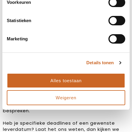
Voorkeuren
Statistieken
Marketing
Levertijden in overleg
Details tonen
Bij ons staat klanttevredenheid centraal. Daarom
hanteren we geen vaste levertijden, maar
Alles toestaan
stemmen we deze altijd in overleg met jou af. Zo
zorgen we ervoor dat de planning aansluit op jouw
wensen en behoeften, en kunnen we eventuele
Weigeren
bijzonderheden of spoedaanvragen tijdig
bespreken.
Heb je specifieke deadlines of een gewenste
leverdatum? Laat het ons weten, dan kijken we