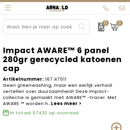
0
0
Relatiegeschenken
Beurs en Evenementen
Arnauld Kerstpakketten
Ons team
Sportkleding
Brievenbuspakketten
MijnEigenKadootje
Contact
Impact AWARE™ 6 panel
280gr gerecycled katoenen
Werkkleding
Carnaval
Blogs
cap
Kleding en textiel
Dag van de Zorg
Artikelnummer:
167.47511
Geen greenwashing, maar een eerlijk verhaal
Tassen
Kerstartikelen
vertellen over duurzaamheid! Deze Impact-
collectie is gemaakt met AWARE™ -tracer. Met
Kerstpakketten
AWARE ™ worden h…
In totaal
57420
op voorraad
Kraamcadeaus
Pasen