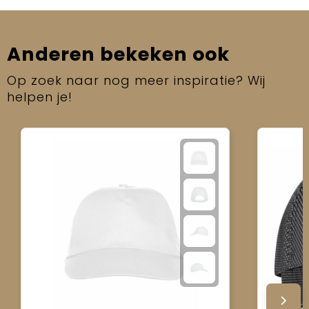
Anderen bekeken ook
Op zoek naar nog meer inspiratie? Wij
helpen je!