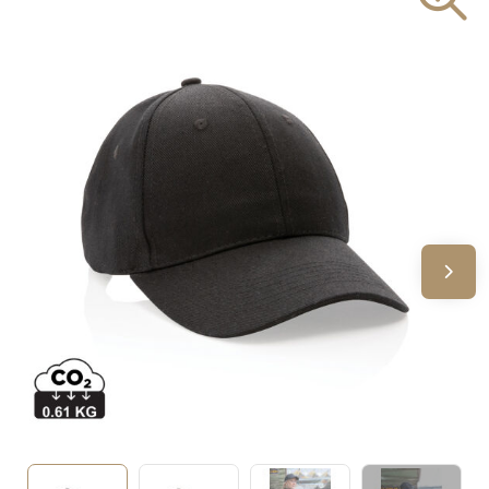
Sinterklaas
Verjaardagen
Voetbal, EK en WK
Voor de bouw
Zomergeschenken
Zomerpakketten