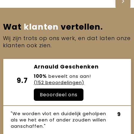
Wat
klanten
vertellen.
Wij zijn trots op ons werk, en dat laten onze
klanten ook zien.
Arnauld Geschenken
100%
beveelt ons aan!
9.7
(152 beoordelingen)
Beoordeel ons
"We worden vlot en duidelijk geholpen
9
als we het een of ander zouden willen
aanschaffen."