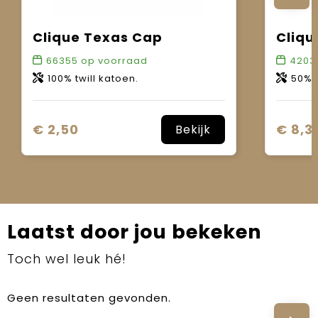
Clique Texas Cap
Cliqu
66355
op voorraad
4203
100% twill katoen.
50% kat
€ 2,50
€ 8,3
Bekijk
Laatst door jou bekeken
Toch wel leuk hé!
Geen resultaten gevonden.