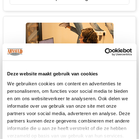
Deze website maakt gebruik van cookies
We gebruiken cookies om content en advertenties te
personaliseren, om functies voor social media te bieden
Heb je niet kunnen vinden wat je
en om ons websiteverkeer te analyseren. Ook delen we
zoekt?
informatie over uw gebruik van onze site met onze
partners voor social media, adverteren en analyse. Deze
Neem contact met ons op
voor een advies
partners kunnen deze gegevens combineren met andere
op maat.
informatie die u aan ze heeft verstrekt of die ze hebben
verzameld op basis van uw gebruik van hun services.