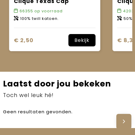
Clique Texas Cap
Cliqu
66355
op voorraad
4203
100% twill katoen.
50% kat
€ 2,50
€ 8,3
Bekijk
Laatst door jou bekeken
Toch wel leuk hé!
Geen resultaten gevonden.