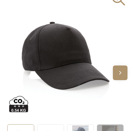
Sinterklaas
Verjaardagen
Voetbal, EK en WK
Voor de bouw
Zomergeschenken
Zomerpakketten