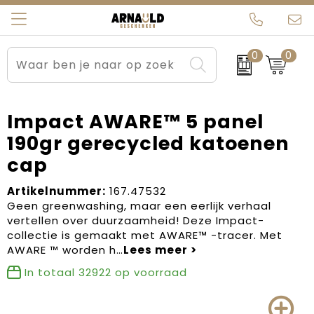
0
0
Relatiegeschenken
Beurs en Evenementen
Arnauld Kerstpakketten
Ons team
Sportkleding
Brievenbuspakketten
MijnEigenKadootje
Contact
Impact AWARE™ 5 panel
190gr gerecycled katoenen
Werkkleding
Carnaval
Blogs
cap
Kleding en textiel
Dag van de Zorg
Artikelnummer:
167.47532
Geen greenwashing, maar een eerlijk verhaal
Tassen
Kerstartikelen
vertellen over duurzaamheid! Deze Impact-
collectie is gemaakt met AWARE™ -tracer. Met
Kerstpakketten
AWARE ™ worden h…
In totaal
32922
op voorraad
Kraamcadeaus
Pasen