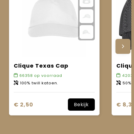
Clique Texas Cap
Cliqu
66358
op voorraad
4203
100% twill katoen.
50% kat
€ 2,50
€ 8,3
Bekijk