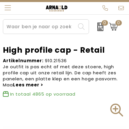
0
0
Relatiegeschenken
Beurs en Evenementen
Arnauld Kerstpakketten
Ons team
Sportkleding
Brievenbuspakketten
MijnEigenKadootje
Contact
High profile cap - Retail
Werkkleding
Carnaval
Blogs
Artikelnummer:
910.21536
Je outfit is pas echt af met deze stoere, high
profile cap uit onze retail lijn. De cap heeft zes
Kleding en textiel
Dag van de Zorg
panelen, een platte klep en een hoge pasvorm.
Maa
Tassen
Kerstartikelen
In totaal
4865
op voorraad
Kerstpakketten
Kraamcadeaus
Pasen