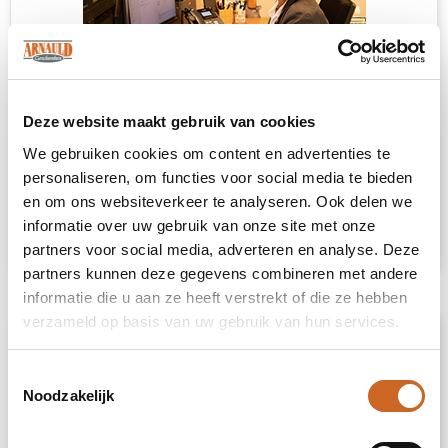
Deze website maakt gebruik van cookies
Heb je niet kunnen vinden wat je
We gebruiken cookies om content en advertenties te
zoekt?
personaliseren, om functies voor social media te bieden
en om ons websiteverkeer te analyseren. Ook delen we
Neem contact met ons op
voor een advies
informatie over uw gebruik van onze site met onze
op maat.
partners voor social media, adverteren en analyse. Deze
partners kunnen deze gegevens combineren met andere
informatie die u aan ze heeft verstrekt of die ze hebben
verzameld op basis van uw gebruik van hun services.
Omschrijving
Toestemmingsselectie
Je outfit is pas echt af met deze stoere, high
Noodzakelijk
profile cap uit onze retail lijn. De cap heeft
zes panelen, een platte klep en een hoge