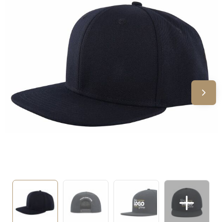
Sinterklaas
Verjaardagen
Voetbal, EK en WK
Voor de bouw
Zomergeschenken
Zomerpakketten