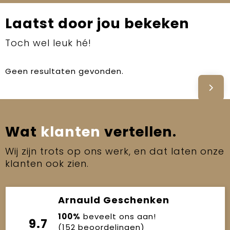
Laatst door jou bekeken
Toch wel leuk hé!
Geen resultaten gevonden.
Wat
klanten
vertellen.
Wij zijn trots op ons werk, en dat laten onze
klanten ook zien.
Arnauld Geschenken
100%
beveelt ons aan!
9.7
(152 beoordelingen)