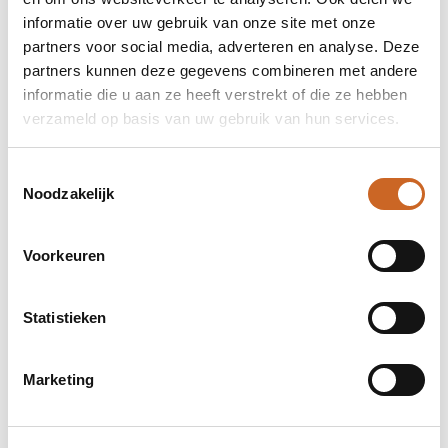
informatie over uw gebruik van onze site met onze
partners voor social media, adverteren en analyse. Deze
partners kunnen deze gegevens combineren met andere
informatie die u aan ze heeft verstrekt of die ze hebben
verzameld op basis van uw gebruik van hun services.
Toestemmingsselectie
Noodzakelijk
Levertijden in overleg
Voorkeuren
Bij ons staat klanttevredenheid centraal. Daarom
hanteren we geen vaste levertijden, maar
Statistieken
stemmen we deze altijd in overleg met jou af. Zo
zorgen we ervoor dat de planning aansluit op jouw
wensen en behoeften, en kunnen we eventuele
Marketing
bijzonderheden of spoedaanvragen tijdig
bespreken.