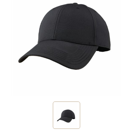
Sinterklaas
Verjaardagen
Voetbal, EK en WK
Voor de bouw
Zomergeschenken
Zomerpakketten