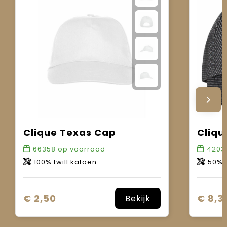
Clique Texas Cap
Cliqu
66358
op voorraad
4203
100% twill katoen.
50% kat
€ 2,50
€ 8,3
Bekijk