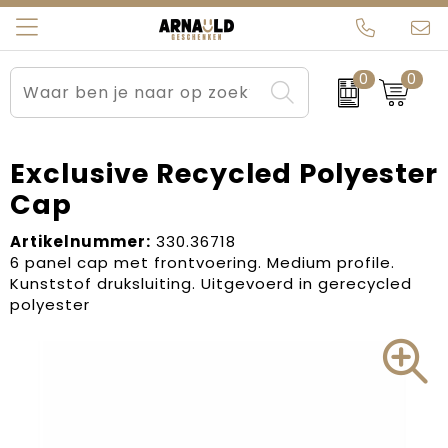
0
0
Relatiegeschenken
Beurs en Evenementen
Arnauld Kerstpakketten
Ons team
Sportkleding
Brievenbuspakketten
MijnEigenKadootje
Contact
Exclusive Recycled Polyester
Cap
Werkkleding
Carnaval
Blogs
Artikelnummer:
330.36718
Kleding en textiel
Dag van de Zorg
6 panel cap met frontvoering. Medium profile.
Kunststof druksluiting. Uitgevoerd in gerecycled
Tassen
Kerstartikelen
polyester
Kerstpakketten
Kraamcadeaus
Pasen