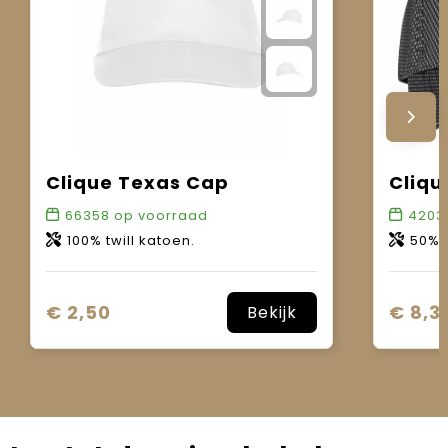
Clique Texas Cap
Cliqu
66358
op voorraad
4203
100% twill katoen.
50% kat
€ 2,50
€ 8,3
Bekijk