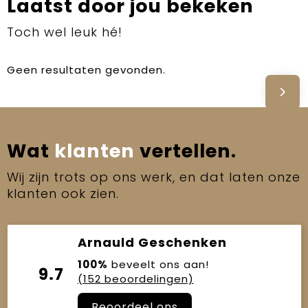
Laatst door jou bekeken
Toch wel leuk hé!
Geen resultaten gevonden.
Wat
klanten
vertellen.
Wij zijn trots op ons werk, en dat laten onze
klanten ook zien.
Arnauld Geschenken
100%
beveelt ons aan!
9.7
(152 beoordelingen)
Beoordeel ons