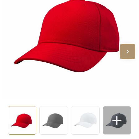
Sinterklaas
Verjaardagen
Voetbal, EK en WK
Voor de bouw
Zomergeschenken
Zomerpakketten