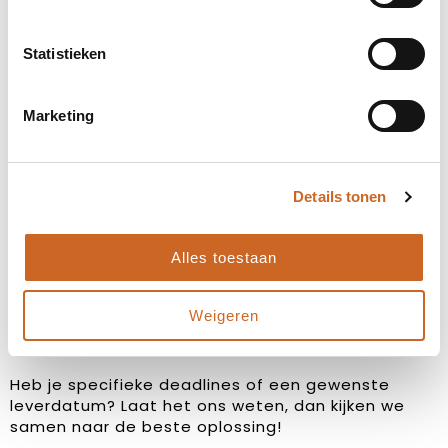
Statistieken
Marketing
Levertijden in overleg
Details tonen
Bij ons staat klanttevredenheid centraal. Daarom
hanteren we geen vaste levertijden, maar
stemmen we deze altijd in overleg met jou af. Zo
Alles toestaan
zorgen we ervoor dat de planning aansluit op jouw
wensen en behoeften, en kunnen we eventuele
Weigeren
bijzonderheden of spoedaanvragen tijdig
bespreken.
Heb je specifieke deadlines of een gewenste
leverdatum? Laat het ons weten, dan kijken we
samen naar de beste oplossing!