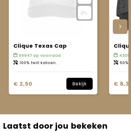
Clique Texas Cap
Cliqu
66947
op voorraad
4305
100% twill katoen.
50% kat
€ 2,50
€ 8,3
Bekijk
Laatst door jou bekeken