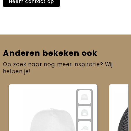
Neem contact op
Anderen bekeken ook
Op zoek naar nog meer inspiratie? Wij
helpen je!