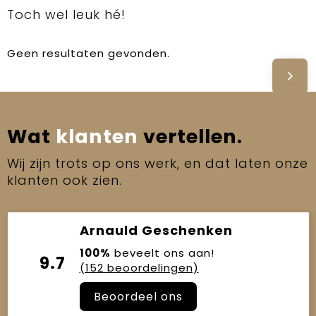
Toch wel leuk hé!
Geen resultaten gevonden.
Wat
klanten
vertellen.
Wij zijn trots op ons werk, en dat laten onze
klanten ook zien.
Arnauld Geschenken
100%
beveelt ons aan!
9.7
(152 beoordelingen)
Beoordeel ons