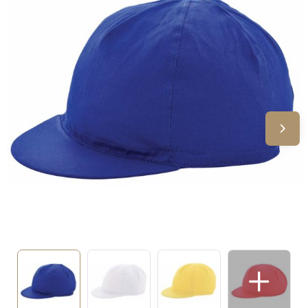
Sinterklaas
Verjaardagen
Voetbal, EK en WK
Voor de bouw
Zomergeschenken
Zomerpakketten