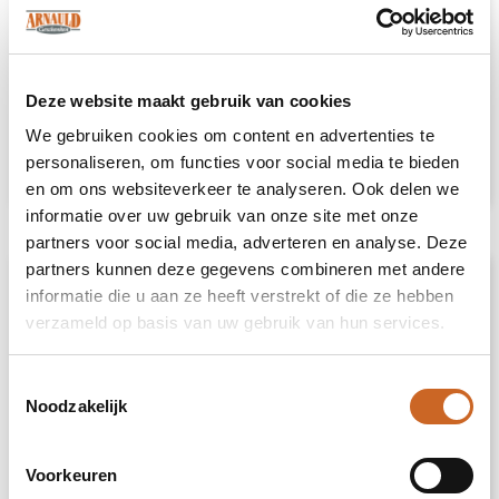
Heb je niet kunnen vinden wat je
zoekt?
Deze website maakt gebruik van cookies
We gebruiken cookies om content en advertenties te
Neem contact met ons op
voor een advies
personaliseren, om functies voor social media te bieden
op maat.
en om ons websiteverkeer te analyseren. Ook delen we
informatie over uw gebruik van onze site met onze
partners voor social media, adverteren en analyse. Deze
partners kunnen deze gegevens combineren met andere
Omschrijving
informatie die u aan ze heeft verstrekt of die ze hebben
verzameld op basis van uw gebruik van hun services.
Met deze klassieke cycling cap kom je
helemaal in de stemming van de Tour de
Toestemmingsselectie
France! Ideaal voor het gebruik tijdens
Noodzakelijk
wielrennen. Gemaakt van 100% katoen en
bestaande uit vier panelen. Hierdoor is de
wielrenners cap gemakkelijk te bedrukken. De
Voorkeuren
cap heeft een elastische sluiting.