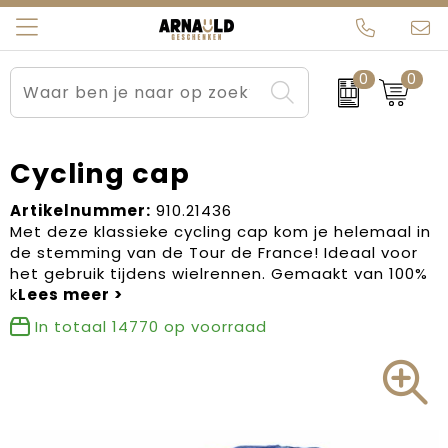
0
0
Relatiegeschenken
Beurs en Evenementen
Arnauld Kerstpakketten
Ons team
Sportkleding
Brievenbuspakketten
MijnEigenKadootje
Contact
Cycling cap
Werkkleding
Carnaval
Blogs
Artikelnummer:
910.21436
Met deze klassieke cycling cap kom je helemaal in
de stemming van de Tour de France! Ideaal voor
Kleding en textiel
Dag van de Zorg
het gebruik tijdens wielrennen. Gemaakt van 100%
k
Tassen
Kerstartikelen
In totaal
14770
op voorraad
Kerstpakketten
Kraamcadeaus
Pasen