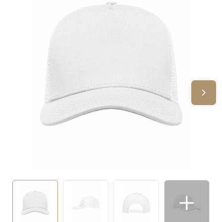
Sinterklaas
Verjaardagen
Voetbal, EK en WK
Voor de bouw
Zomergeschenken
Zomerpakketten