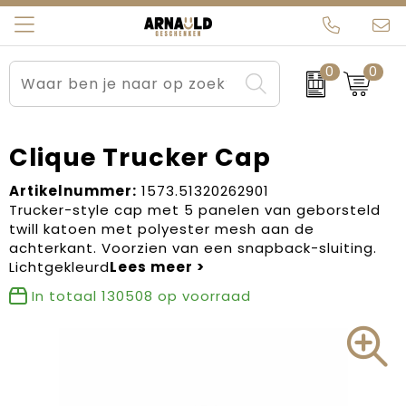
0
0
Relatiegeschenken
Beurs en Evenementen
Arnauld Kerstpakketten
Ons team
Sportkleding
Brievenbuspakketten
MijnEigenKadootje
Contact
Clique Trucker Cap
Werkkleding
Carnaval
Blogs
Artikelnummer:
1573.51320262901
Trucker-style cap met 5 panelen van geborsteld
twill katoen met polyester mesh aan de
Kleding en textiel
Dag van de Zorg
achterkant. Voorzien van een snapback-sluiting.
Lichtgekleurd
Tassen
Kerstartikelen
In totaal
130508
op voorraad
Kerstpakketten
Kraamcadeaus
Pasen