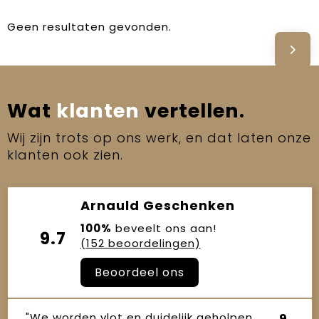
Geen resultaten gevonden.
Wat
klanten
vertellen.
Wij zijn trots op ons werk, en dat laten onze
klanten ook zien.
Arnauld Geschenken
100%
beveelt ons aan!
9.7
(152 beoordelingen)
Beoordeel ons
"We worden vlot en duidelijk geholpen
9