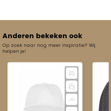
Anderen bekeken ook
Op zoek naar nog meer inspiratie? Wij
helpen je!