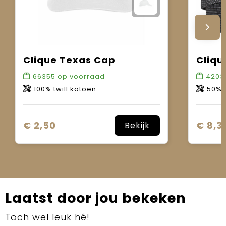
Clique Texas Cap
Cliqu
66355
op voorraad
4203
100% twill katoen.
50% kat
€ 2,50
€ 8,3
Bekijk
Laatst door jou bekeken
Toch wel leuk hé!