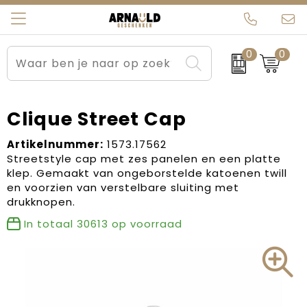
0
0
Relatiegeschenken
Beurs en Evenementen
Arnauld Kerstpakketten
Ons team
Sportkleding
Brievenbuspakketten
MijnEigenKadootje
Contact
Clique Street Cap
Werkkleding
Carnaval
Blogs
Artikelnummer:
1573.17562
Streetstyle cap met zes panelen en een platte
klep. Gemaakt van ongeborstelde katoenen twill
Kleding en textiel
Dag van de Zorg
en voorzien van verstelbare sluiting met
drukknopen.
Tassen
Kerstartikelen
In totaal
30613
op voorraad
Kerstpakketten
Kraamcadeaus
Pasen