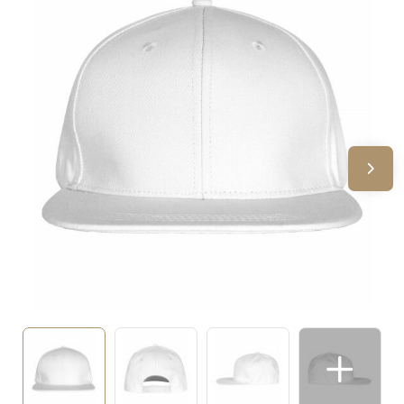
Sinterklaas
Verjaardagen
Voetbal, EK en WK
Voor de bouw
Zomergeschenken
Zomerpakketten