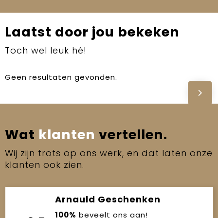
Laatst door jou bekeken
Toch wel leuk hé!
Geen resultaten gevonden.
Wat
klanten
vertellen.
Wij zijn trots op ons werk, en dat laten onze
klanten ook zien.
Arnauld Geschenken
100%
beveelt ons aan!