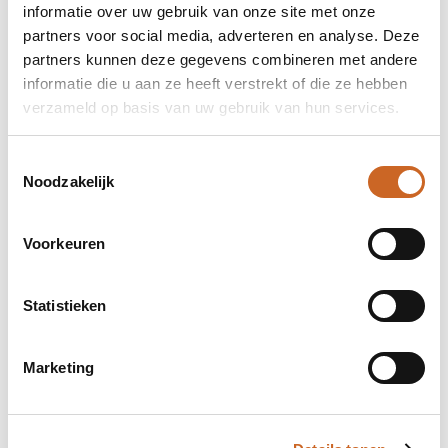
informatie over uw gebruik van onze site met onze
partners voor social media, adverteren en analyse. Deze
partners kunnen deze gegevens combineren met andere
informatie die u aan ze heeft verstrekt of die ze hebben
verzameld op basis van uw gebruik van hun services.
Toestemmingsselectie
Noodzakelijk
Levertijden in overleg
Voorkeuren
Bij ons staat klanttevredenheid centraal. Daarom
hanteren we geen vaste levertijden, maar
Statistieken
stemmen we deze altijd in overleg met jou af. Zo
zorgen we ervoor dat de planning aansluit op jouw
wensen en behoeften, en kunnen we eventuele
Marketing
bijzonderheden of spoedaanvragen tijdig
bespreken.
Heb je specifieke deadlines of een gewenste