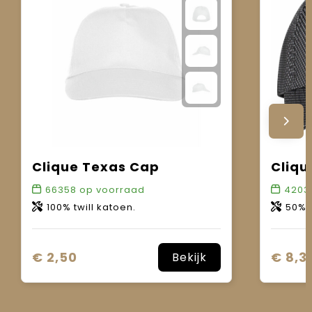
Clique Texas Cap
Cliqu
66358
op voorraad
4203
100% twill katoen.
50% kat
€ 2,50
€ 8,3
Bekijk