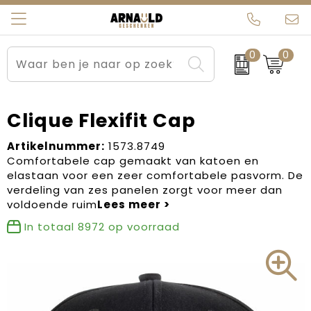
0
0
Relatiegeschenken
Beurs en Evenementen
Arnauld Kerstpakketten
Ons team
Sportkleding
Brievenbuspakketten
MijnEigenKadootje
Contact
Clique Flexifit Cap
Werkkleding
Carnaval
Blogs
Artikelnummer:
1573.8749
Comfortabele cap gemaakt van katoen en
elastaan voor een zeer comfortabele pasvorm. De
Kleding en textiel
Dag van de Zorg
verdeling van zes panelen zorgt voor meer dan
voldoende ruim
Tassen
Kerstartikelen
In totaal
8972
op voorraad
Kerstpakketten
Kraamcadeaus
Pasen