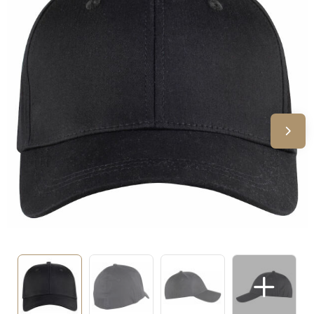
Sinterklaas
Verjaardagen
Voetbal, EK en WK
Voor de bouw
Zomergeschenken
Zomerpakketten