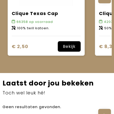
Clique Texas Cap
Cliqu
66358
op voorraad
4203
100% twill katoen.
50% kat
€ 2,50
€ 8,3
Bekijk
Laatst door jou bekeken
Toch wel leuk hé!
Geen resultaten gevonden.