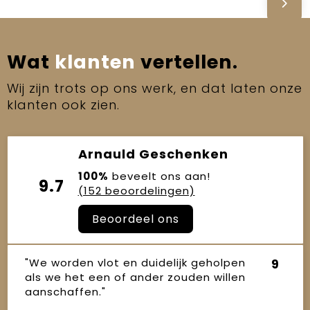
Wat
klanten
vertellen.
Wij zijn trots op ons werk, en dat laten onze
klanten ook zien.
Arnauld Geschenken
100%
beveelt ons aan!
9.7
(152 beoordelingen)
Beoordeel ons
"We worden vlot en duidelijk geholpen
9
als we het een of ander zouden willen
aanschaffen."