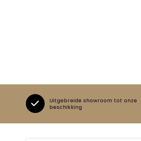
Uitgebreide showroom tot onze
beschikking