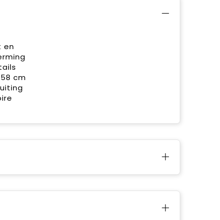
t en
erming
ails
 58 cm
uiting
ire