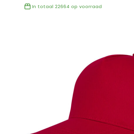
In totaal
22664
op voorraad