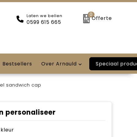
0
Laten we bellen
Offerte
0599 615 665
Speciaal produ
Bestsellers
Over Arnauld
nel sandwich cap
n personaliseer
e kleur