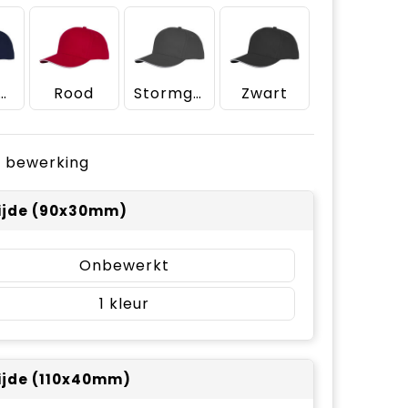
rineblauw
Rood
Stormgrijs
Zwart
je bewerking
ijde (90x30mm)
Onbewerkt
1
ijde (110x40mm)