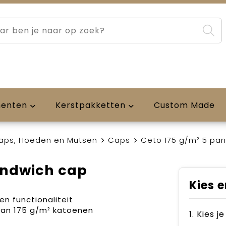
menten
Kerstpakketten
Custom Made
aps, Hoeden en Mutsen
Caps
Ceto 175 g/m² 5 pa
andwich cap
Kies e
n functionaliteit
van 175 g/m² katoenen
1. Kies j