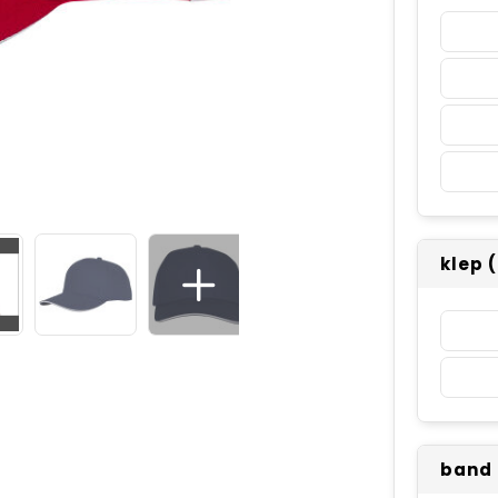
klep 
band