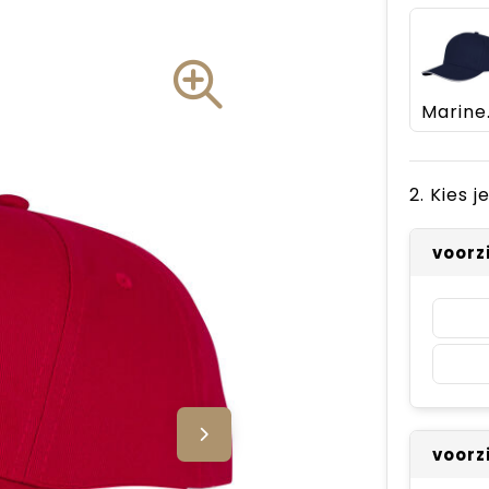
Ma
2. Kies 
voorz
voorz