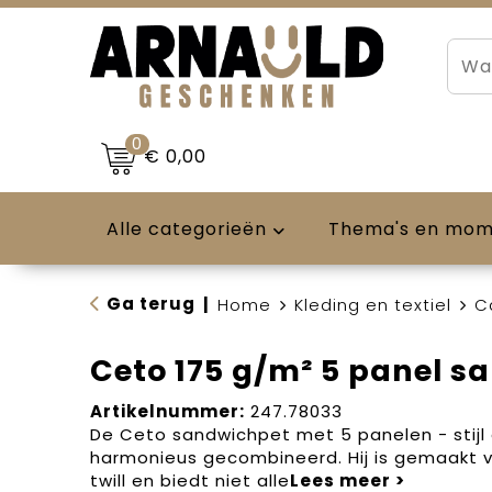
0
€ 0,00
Alle categorieën
Thema's en mo
Ga terug
|
Home
Kleding en textiel
C
Ceto 175 g/m² 5 panel s
Artikelnummer:
247.78033
De Ceto sandwichpet met 5 panelen - stijl e
harmonieus gecombineerd. Hij is gemaakt 
twill en biedt niet alle