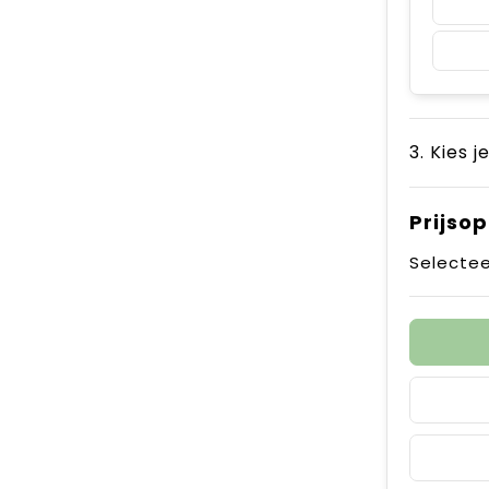
3. Kies j
Prijso
Selectee