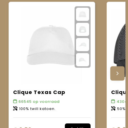
Clique Texas Cap
Cliqu
66545
op voorraad
4304
100% twill katoen.
50% kat