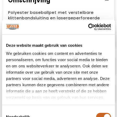
Omschrijving
Polyester baseballpet met verstelbare
klittenbandsluiting en lasergeperforeerde
gaten met 2 geborduurde oogjes in
bijpassende kleur. 5 panelen. Het item is
sneldrogend, zweet- en waterafstotend. 130
gr/m²
Deze website maakt gebruik van cookies
We gebruiken cookies om content en advertenties te
personaliseren, om functies voor social media te bieden
Specificaties
en om ons websiteverkeer te analyseren. Ook delen we
informatie over uw gebruik van onze site met onze
partners voor social media, adverteren en analyse. Deze
partners kunnen deze gegevens combineren met andere
informatie die u aan ze heeft verstrekt of die ze hebben
Prijsspecificaties
verzameld op basis van uw gebruik van hun services.
Toestemmingsselectie
Noodzakelijk