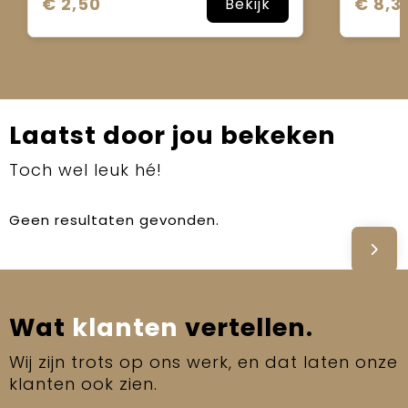
€ 2,50
€ 8,3
Bekijk
Laatst door jou bekeken
Toch wel leuk hé!
Geen resultaten gevonden.
Wat
klanten
vertellen.
Wij zijn trots op ons werk, en dat laten onze
klanten ook zien.