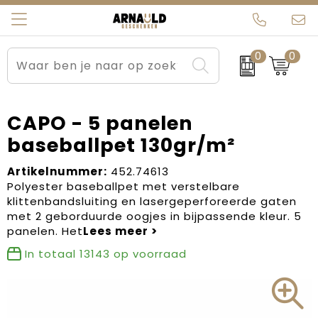
0
0
Relatiegeschenken
Beurs en Evenementen
Arnauld Kerstpakketten
Ons team
Sportkleding
Brievenbuspakketten
MijnEigenKadootje
Contact
CAPO - 5 panelen
baseballpet 130gr/m²
Werkkleding
Carnaval
Blogs
Artikelnummer:
452.74613
Kleding en textiel
Dag van de Zorg
Polyester baseballpet met verstelbare
klittenbandsluiting en lasergeperforeerde gaten
Tassen
Kerstartikelen
met 2 geborduurde oogjes in bijpassende kleur. 5
panelen. Het
Kerstpakketten
In totaal
13143
op voorraad
Kraamcadeaus
Pasen