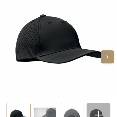
Sinterklaas
Verjaardagen
Voetbal, EK en WK
Voor de bouw
Zomergeschenken
Zomerpakketten