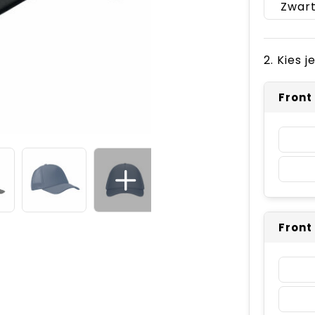
Zwar
2. Kies 
Front
Front