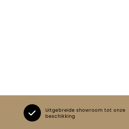
Uitgebreide showroom tot onze
beschikking