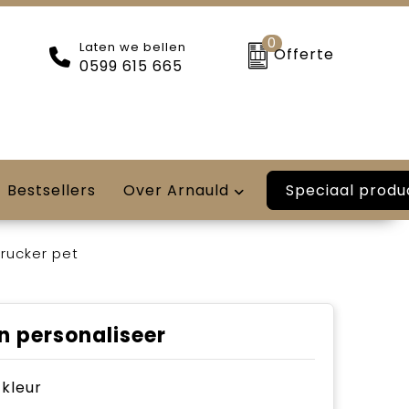
0
Laten we bellen
Offerte
0599 615 665
Speciaal produ
Bestsellers
Over Arnauld
trucker pet
n personaliseer
e kleur