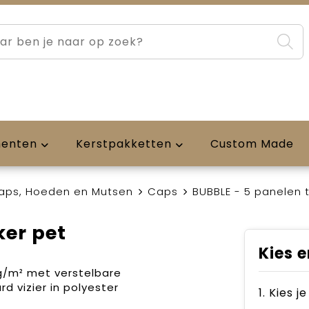
menten
Kerstpakketten
Custom Made
aps, Hoeden en Mutsen
Caps
BUBBLE - 5 panelen 
ker pet
Kies e
0g/m² met verstelbare
rd vizier in polyester
1. Kies j