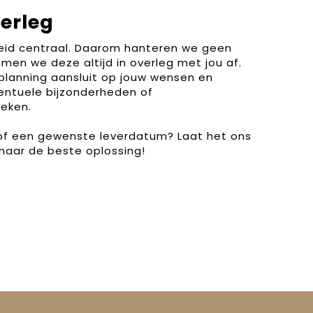
verleg
heid centraal. Daarom hanteren we geen
men we deze altijd in overleg met jou af.
planning aansluit op jouw wensen en
entuele bijzonderheden of
eken.
 of een gewenste leverdatum? Laat het ons
naar de beste oplossing!