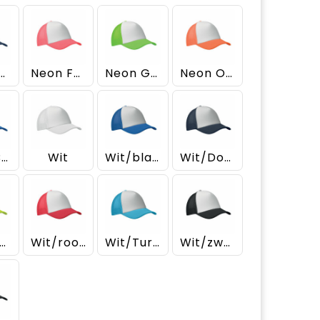
rineblauw
Neon Fuchsia
Neon Groen
Neon Oranje
Royal Blauw
Wit
Wit/blauw
Wit/Donkerblauw
it/Neongeel
Wit/rood
Wit/Turquoise
Wit/zwart