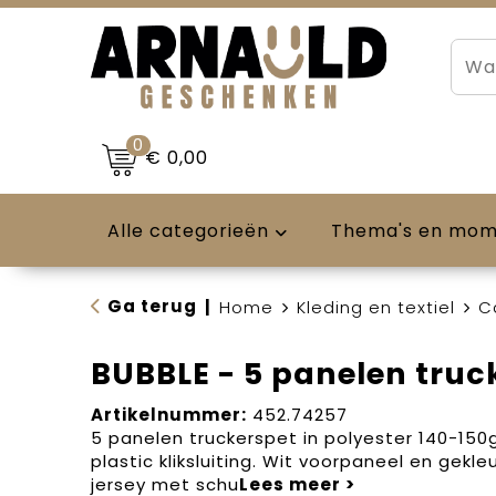
0
€ 0,00
Alle categorieën
Thema's en mo
Ga terug
|
Home
Kleding en textiel
C
BUBBLE - 5 panelen truc
Artikelnummer:
452.74257
5 panelen truckerspet in polyester 140-15
plastic kliksluiting. Wit voorpaneel en gekleu
jersey met schu