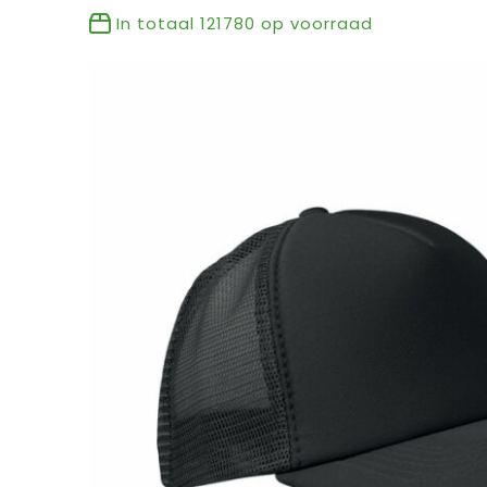
In totaal
121780
op voorraad