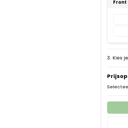
Front
3. Kies j
Prijso
Selectee