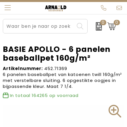
0
0
Relatiegeschenken
Beurs en Evenementen
Arnauld Kerstpakketten
Ons team
Sportkleding
Brievenbuspakketten
MijnEigenKadootje
Contact
BASIE APOLLO - 6 panelen
baseballpet 160g/m²
Werkkleding
Carnaval
Blogs
Artikelnummer:
452.71369
Kleding en textiel
Dag van de Zorg
6 panelen baseballpet van katoenen twill 160g/m²
met verstelbare sluiting. 6 opgestikte oogjes in
Tassen
Kerstartikelen
bijpassende kleur. Maat 7 1/4.
In totaal
164265
op voorraad
Kerstpakketten
Kraamcadeaus
Pasen