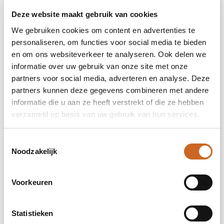
1
Deze website maakt gebruik van cookies
We gebruiken cookies om content en advertenties te
2
personaliseren, om functies voor social media te bieden
3
en om ons websiteverkeer te analyseren. Ook delen we
informatie over uw gebruik van onze site met onze
4
partners voor social media, adverteren en analyse. Deze
partners kunnen deze gegevens combineren met andere
5
informatie die u aan ze heeft verstrekt of die ze hebben
verzameld op basis van uw gebruik van hun services.
Full colour
Toestemmingsselectie
Noodzakelijk
3. Kies je aantal
Voorkeuren
Prijsopgave
Selecteer jouw opties voor de prijsopgave.
Statistieken