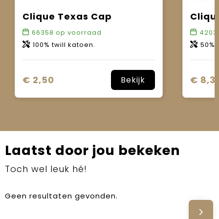
Clique Texas Cap
Cliqu
66358
op voorraad
4203
100% twill katoen.
50% kat
€ 2,50
€ 8,3
Bekijk
Laatst door jou bekeken
Toch wel leuk hé!
Geen resultaten gevonden.