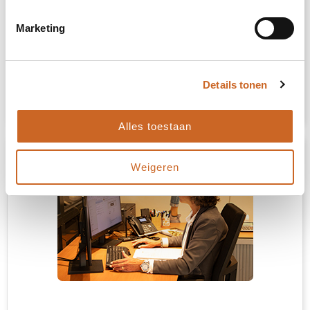
Toevoegen aan winkelwagen
Marketing
Vrijblijvende offerte
Details tonen
Sample aanvragen
Alles toestaan
Weigeren