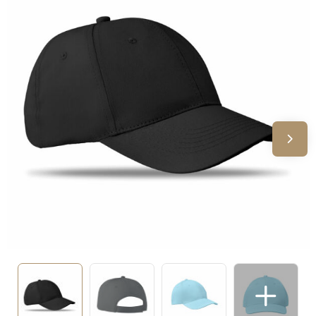
Sinterklaas
Verjaardagen
Voetbal, EK en WK
Voor de bouw
Zomergeschenken
Zomerpakketten