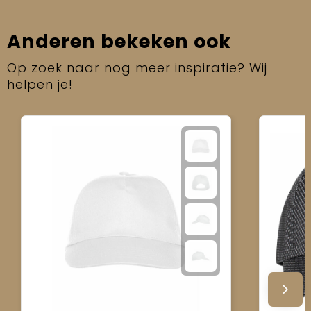
Anderen bekeken ook
Op zoek naar nog meer inspiratie? Wij
helpen je!