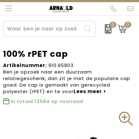
0
0
Relatiegeschenken
Beurs en Evenementen
Arnauld Kerstpakketten
Ons team
Sportkleding
Brievenbuspakketten
MijnEigenKadootje
Contact
100% rPET cap
Werkkleding
Carnaval
Blogs
Artikelnummer:
910.95803
Ben je opzoek naar een duurzaam
relatiegeschenk, dan zit je met de populaire cap
Kleding en textiel
Dag van de Zorg
goed. De cap is gemaakt van gerecycled
polyester (rPET) en te voor
Tassen
Kerstartikelen
In totaal
13584
op voorraad
Kerstpakketten
Kraamcadeaus
Pasen