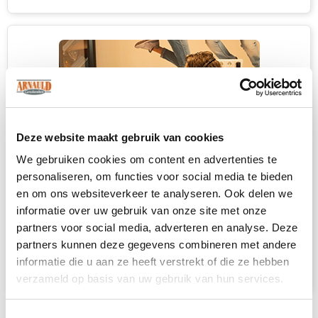
Deze website maakt gebruik van cookies
We gebruiken cookies om content en advertenties te
personaliseren, om functies voor social media te bieden
en om ons websiteverkeer te analyseren. Ook delen we
Heb je niet kunnen vinden wat je
informatie over uw gebruik van onze site met onze
zoekt?
partners voor social media, adverteren en analyse. Deze
partners kunnen deze gegevens combineren met andere
Neem contact met ons op
voor een advies
informatie die u aan ze heeft verstrekt of die ze hebben
op maat.
verzameld op basis van uw gebruik van hun services.
Toestemmingsselectie