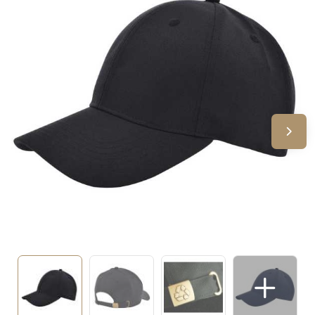
Sinterklaas
Verjaardagen
Voetbal, EK en WK
Voor de bouw
Zomergeschenken
Zomerpakketten