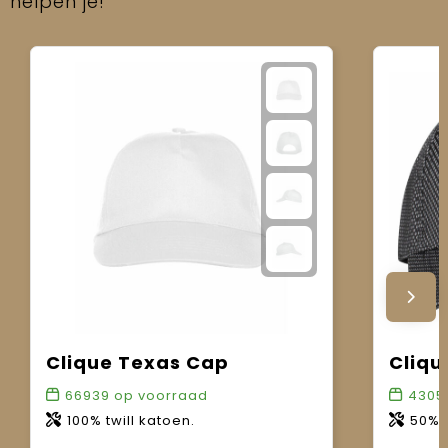
helpen je!
Clique Texas Cap
Cliqu
66939
op voorraad
4305
100% twill katoen.
50% kat