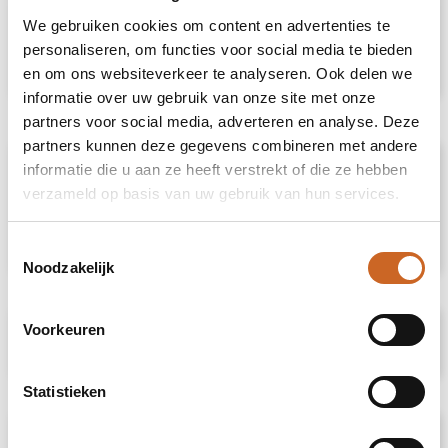
zoekt?
We gebruiken cookies om content en advertenties te
Neem contact met ons op
voor een advies
personaliseren, om functies voor social media te bieden
op maat.
en om ons websiteverkeer te analyseren. Ook delen we
informatie over uw gebruik van onze site met onze
partners voor social media, adverteren en analyse. Deze
partners kunnen deze gegevens combineren met andere
Omschrijving
informatie die u aan ze heeft verstrekt of die ze hebben
verzameld op basis van uw gebruik van hun services.
Trendy multifunctionele bandana van
microfiber.
Toestemmingsselectie
Noodzakelijk
Voorkeuren
Specificaties
Statistieken
Prijsspecificaties