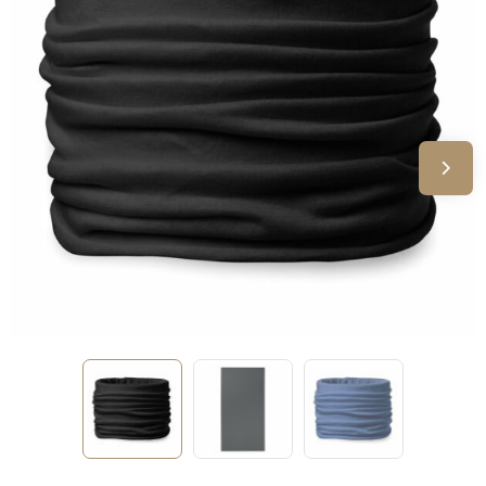
Sinterklaas
Verjaardagen
Voetbal, EK en WK
Voor de bouw
Zomergeschenken
Zomerpakketten