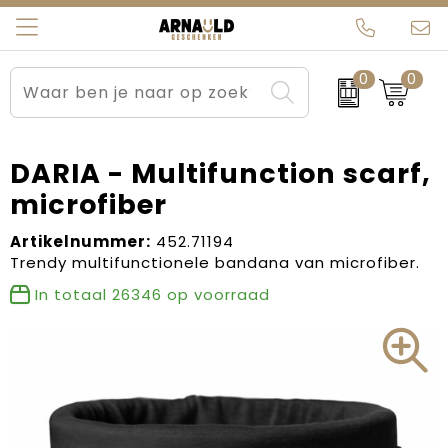
0
0
Relatiegeschenken
Beurs en Evenementen
Arnauld Kerstpakketten
Ons team
Sportkleding
Brievenbuspakketten
MijnEigenKadootje
Contact
DARIA - Multifunction scarf,
microfiber
Werkkleding
Carnaval
Blogs
Artikelnummer:
452.71194
Kleding en textiel
Dag van de Zorg
Trendy multifunctionele bandana van microfiber.
In totaal
26346
op voorraad
Tassen
Kerstartikelen
Kerstpakketten
Kraamcadeaus
Pasen