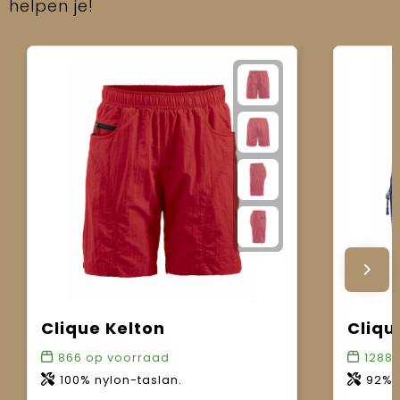
helpen je!
Clique Kelton
Cliqu
866
op voorraad
1288
100% nylon-taslan.
92% 