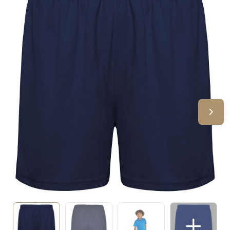
Sinterklaas
Verjaardagen
Voetbal, EK en WK
Voor de bouw
Zomergeschenken
Zomerpakketten