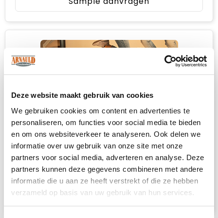
Sample aanvragen
Deze website maakt gebruik van cookies
We gebruiken cookies om content en advertenties te
personaliseren, om functies voor social media te bieden
en om ons websiteverkeer te analyseren. Ook delen we
informatie over uw gebruik van onze site met onze
Heb je niet kunnen vinden wat je
partners voor social media, adverteren en analyse. Deze
zoekt?
partners kunnen deze gegevens combineren met andere
informatie die u aan ze heeft verstrekt of die ze hebben
Neem contact met ons op
voor een advies
verzameld op basis van uw gebruik van hun services.
op maat.