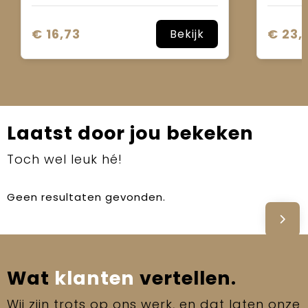
€ 16,73
€ 23,
Bekijk
Laatst door jou bekeken
Toch wel leuk hé!
Geen resultaten gevonden.
Wat
klanten
vertellen.
Wij zijn trots op ons werk, en dat laten onze