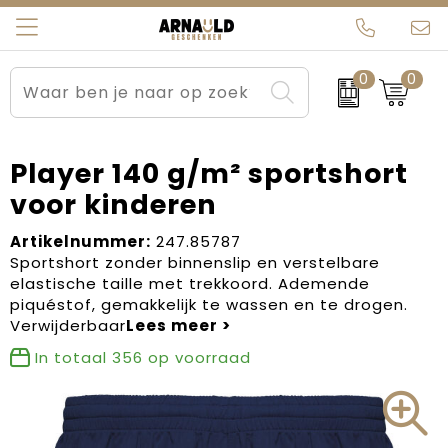
0
0
Relatiegeschenken
Beurs en Evenementen
Arnauld Kerstpakketten
Ons team
Sportkleding
Brievenbuspakketten
MijnEigenKadootje
Contact
Player 140 g/m² sportshort
voor kinderen
Werkkleding
Carnaval
Blogs
Artikelnummer:
247.85787
Kleding en textiel
Dag van de Zorg
Sportshort zonder binnenslip en verstelbare
elastische taille met trekkoord. Ademende
Tassen
Kerstartikelen
piquéstof, gemakkelijk te wassen en te drogen.
Verwijderbaar
Kerstpakketten
In totaal
356
op voorraad
Kraamcadeaus
Pasen