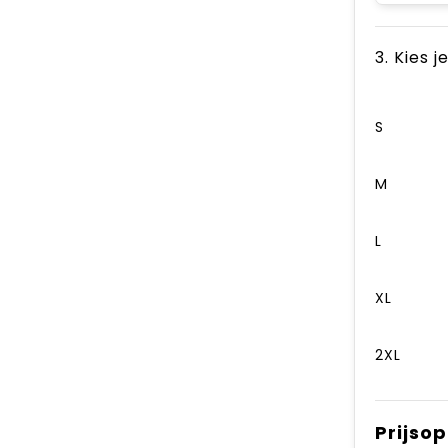
3. Kies 
S
M
L
XL
2XL
Prijso