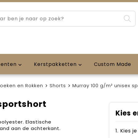
menten
Kerstpakketten
Custom Made
roeken en Rokken
Shorts
Murray 100 g/m² unisex sp
sportshort
Kies e
olyester. Elastische
band aan de achterkant.
1. Kies j