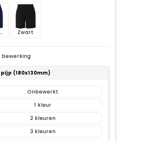
rineblauw
Zwart
je bewerking
r pijp (180x130mm)
Onbewerkt
1
2
3