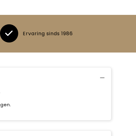
Ervaring sinds 1986
n
gen.