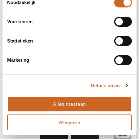
Noodzakelijk
BS Power short, 260 gr/m²
7279
op voorraad
Voorkeuren
100% Katoen
Statistieken
€ 16,08
Bekijk
Marketing
Details tonen
Alles toestaan
Weigeren