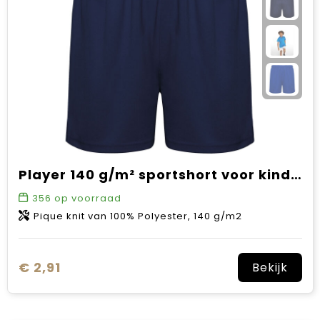
Sinterklaas
Verjaardagen
Voetbal, EK en WK
Voor de bouw
Zomergeschenken
Player 140 g/m² sportshort voor kinderen
Zomerpakketten
356
op voorraad
Pique knit van 100% Polyester, 140 g/m2
€ 2,91
Bekijk