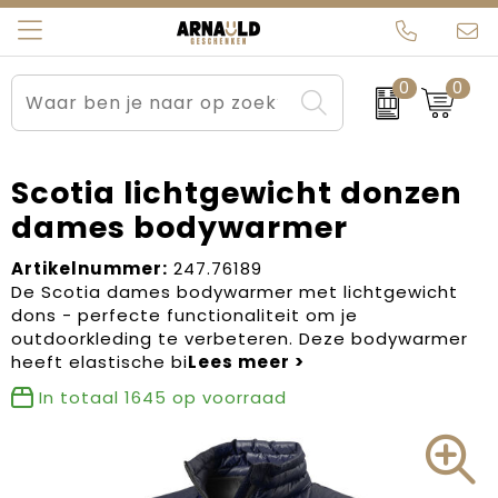
0
0
Relatiegeschenken
Beurs en Evenementen
Arnauld Kerstpakketten
Ons team
Sportkleding
Brievenbuspakketten
MijnEigenKadootje
Contact
Scotia lichtgewicht donzen
dames bodywarmer
Werkkleding
Carnaval
Blogs
Artikelnummer:
247.76189
Kleding en textiel
Dag van de Zorg
De Scotia dames bodywarmer met lichtgewicht
dons - perfecte functionaliteit om je
Tassen
Kerstartikelen
outdoorkleding te verbeteren. Deze bodywarmer
heeft elastische bi
Kerstpakketten
In totaal
1645
op voorraad
Kraamcadeaus
Pasen