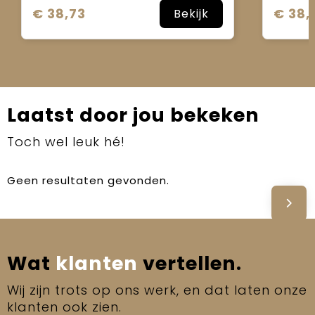
€ 38,73
€ 38,
Bekijk
Laatst door jou bekeken
Toch wel leuk hé!
Geen resultaten gevonden.
Wat
klanten
vertellen.
Wij zijn trots op ons werk, en dat laten onze
klanten ook zien.