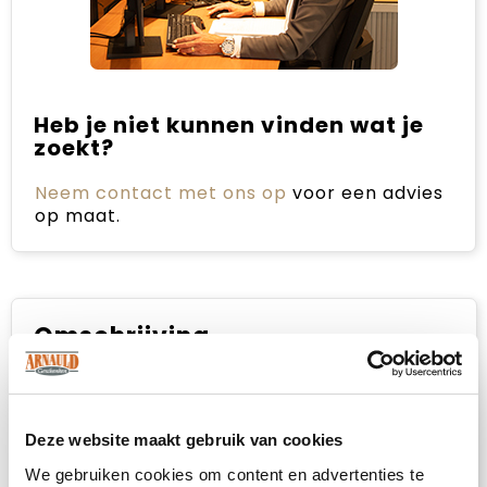
Heb je niet kunnen vinden wat je
zoekt?
Neem contact met ons op
voor een advies
op maat.
Omschrijving
De Scotia dames bodywarmer met
lichtgewicht dons - perfecte functionaliteit
om je outdoorkleding te verbeteren. Deze
Deze website maakt gebruik van cookies
bodywarmer heeft elastische bindingen aan
We gebruiken cookies om content en advertenties te
de onderkant, voor een comfortabele en licht