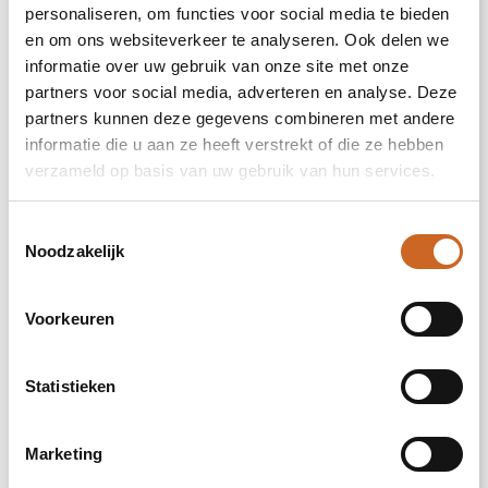
aansluitende pasvorm die bescherming biedt
personaliseren, om functies voor social media te bieden
tegen kille wind. De buitenkant is gemaakt
en om ons websiteverkeer te analyseren. Ook delen we
van geweven nylon dull cire 20D met een
informatie over uw gebruik van onze site met onze
waterafstotende afwerking, wat zorgt voor
partners voor social media, adverteren en analyse. Deze
een uitzonderlijke duurzaamheid en goede
partners kunnen deze gegevens combineren met andere
bescherming tegen de elementen. Dankzij
informatie die u aan ze heeft verstrekt of die ze hebben
het lichtgewicht materiaal kun je je
verzameld op basis van uw gebruik van hun services.
gemakkelijk bewegen en moeiteloos de hele
dag door dragen. De donsdichte geperste
stof voorkomt dat het dons en de veren
Toestemmingsselectie
kunnen ontsnappen, wat zorgt voor
Noodzakelijk
langdurige warmte en extra duurzaamheid.
De donsisolatie is RDS-gecertificeerd
(Responsible Down Standard) en bestaat uit
Voorkeuren
dons en veren, wat lichtgewicht warmte
biedt zonder afbreuk te doen aan ethische
normen. Een betrouwbare metgezel voor elk
Statistieken
buitenavontuur. Deze bodywarmer is
ontworpen met een getailleerde vorm voor
een vrouwelijke look.
Marketing