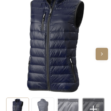
Sinterklaas
Verjaardagen
Voetbal, EK en WK
Voor de bouw
Zomergeschenken
Zomerpakketten