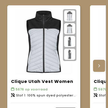
Clique Utah Vest Women
Cliqu
5676
op voorraad
5979
Stof 1: 100% spun dyed polyester. Stof 2: 100% polyester met reflecterende coating.
Stof 1: 100% 