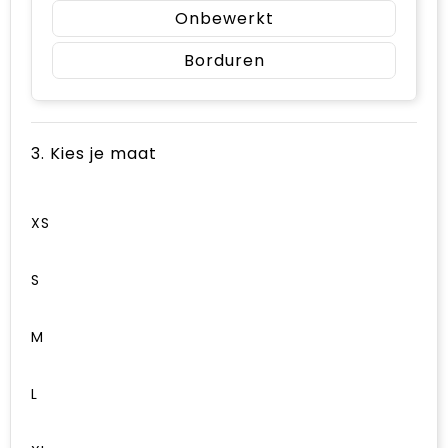
Onbewerkt
Borduren
3. Kies je maat
XS
S
M
L