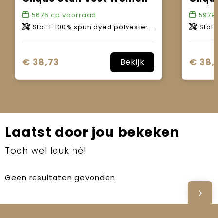
5676
op voorraad
5979
Stof 1: 100% spun dyed polyester. Stof 2: 100% polyester met reflecterende coating.
Stof 1: 100% 
€ 38,73
€ 38,
Bekijk
Laatst door jou bekeken
Toch wel leuk hé!
Geen resultaten gevonden.