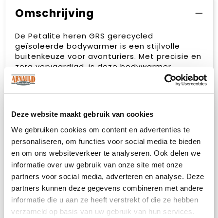
Omschrijving
De Petalite heren GRS gerecycled
geïsoleerde bodywarmer is een stijlvolle
buitenkeuze voor avonturiers. Met precisie en
zorg vervaardigd, is deze bodywarmer
volledig GRS-gecertificeerd, waardoor hij een
duurzamere aanvulling op je garderobe is.
Ontworpen voor comfort en warmte, heeft
het een honingraat-quiltpatroon dat een
Deze website maakt gebruik van cookies
moderne uitstraling biedt en de isolatie
verbetert. De GRS-gecertificeerde
We gebruiken cookies om content en advertenties te
gerecycleerde nylon dull cire 380T geweven
personaliseren, om functies voor social media te bieden
stof zorgt voor duurzaamheid en
en om ons websiteverkeer te analyseren. Ook delen we
weersbestendigheid. Ook de trims en
informatie over uw gebruik van onze site met onze
accessoires, waaronder ritsen, zijn zorgvuldig
partners voor social media, adverteren en analyse. Deze
geselecteerd uit gerecycleerde materialen.
partners kunnen deze gegevens combineren met andere
De Petalite bodywarmer is uitgerust met
praktische functies, zoals voorzakken met rits
informatie die u aan ze heeft verstrekt of die ze hebben
en een binnenzak aan de linkerkant voor
verzameld op basis van uw gebruik van hun services.