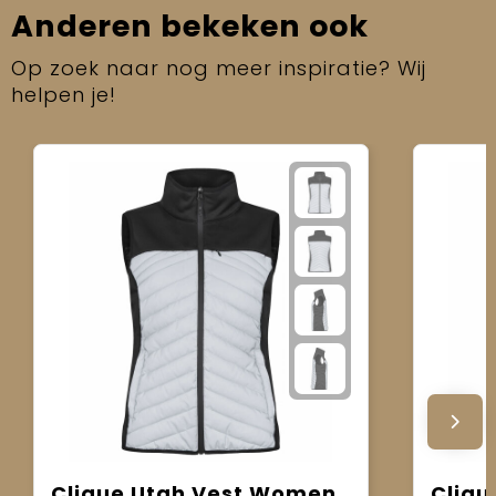
Anderen bekeken ook
Op zoek naar nog meer inspiratie? Wij
helpen je!
Clique Utah Vest Women
Cliqu