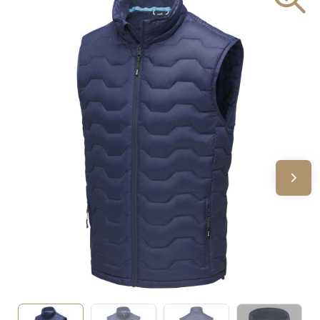
Sinterklaas
Verjaardagen
Voetbal, EK en WK
Voor de bouw
Zomergeschenken
Zomerpakketten