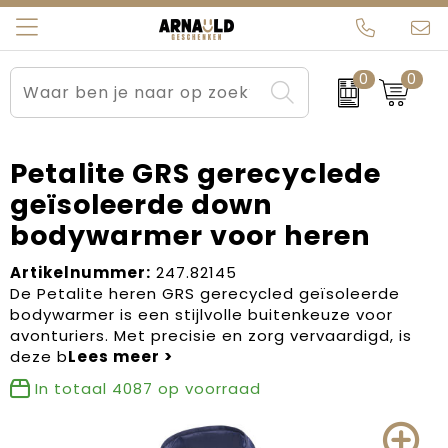
0
0
Relatiegeschenken
Beurs en Evenementen
Arnauld Kerstpakketten
Ons team
Sportkleding
Brievenbuspakketten
MijnEigenKadootje
Contact
Petalite GRS gerecyclede
geïsoleerde down
Werkkleding
Carnaval
Blogs
bodywarmer voor heren
Kleding en textiel
Dag van de Zorg
Artikelnummer:
247.82145
De Petalite heren GRS gerecycled geïsoleerde
Tassen
Kerstartikelen
bodywarmer is een stijlvolle buitenkeuze voor
avonturiers. Met precisie en zorg vervaardigd, is
Kerstpakketten
deze b
In totaal
4087
op voorraad
Kraamcadeaus
Pasen