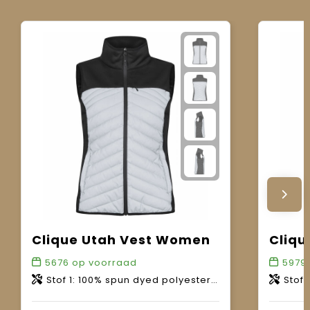
Clique Utah Vest Women
Cliqu
5676
op voorraad
5979
Stof 1: 100% spun dyed polyester. Stof 2: 100% polyester met reflecterende coating.
Stof 1: 100% 