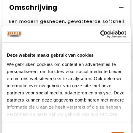
Omschrijving
Een modern gesneden, gewatteerde softshell
bodywarmer. De bodywarmer is voorzien van
drie zakken met omgekeerde SBS-ritsen en
één binnenzak. De bodywarmer heeft een
zwarte voering en is gemakkelijk te veredelen
dankzij de borduurrits aan de binnenzijde.
Deze website maakt gebruik van cookies
We gebruiken cookies om content en advertenties te
personaliseren, om functies voor social media te bieden
en om ons websiteverkeer te analyseren. Ook delen we
Specificaties
informatie over uw gebruik van onze site met onze
partners voor social media, adverteren en analyse. Deze
partners kunnen deze gegevens combineren met andere
informatie die u aan ze heeft verstrekt of die ze hebben
Prijsspecificaties
verzameld op basis van uw gebruik van hun services.
Toestemmingsselectie