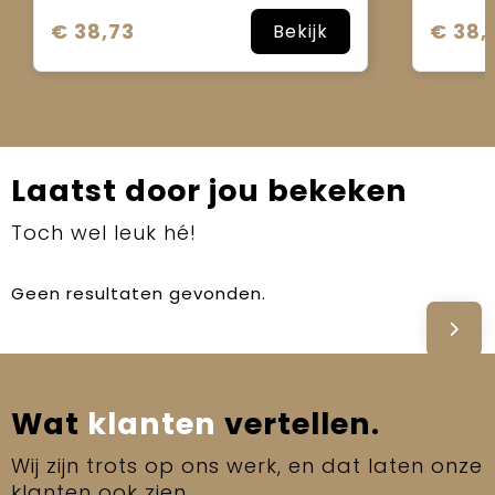
€ 38,73
€ 38,
Bekijk
Laatst door jou bekeken
Toch wel leuk hé!
Geen resultaten gevonden.
Wat
klanten
vertellen.
Wij zijn trots op ons werk, en dat laten onze
klanten ook zien.