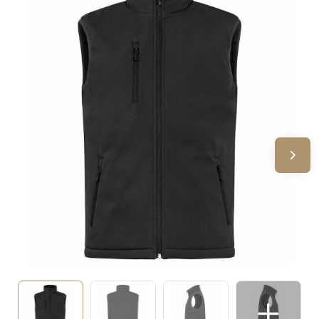
Sinterklaas
Verjaardagen
Voetbal, EK en WK
Voor de bouw
Zomergeschenken
Zomerpakketten