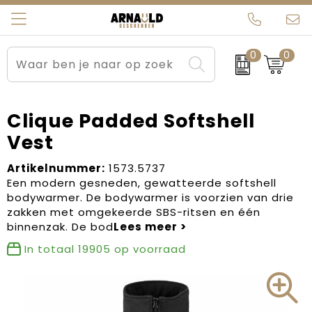
0
0
Relatiegeschenken
Beurs en Evenementen
Arnauld Kerstpakketten
Ons team
Sportkleding
Brievenbuspakketten
MijnEigenKadootje
Contact
Clique Padded Softshell
Vest
Werkkleding
Carnaval
Blogs
Artikelnummer:
1573.5737
Kleding en textiel
Dag van de Zorg
Een modern gesneden, gewatteerde softshell
bodywarmer. De bodywarmer is voorzien van drie
Tassen
Kerstartikelen
zakken met omgekeerde SBS-ritsen en één
binnenzak. De bod
Kerstpakketten
In totaal
19905
op voorraad
Kraamcadeaus
Pasen