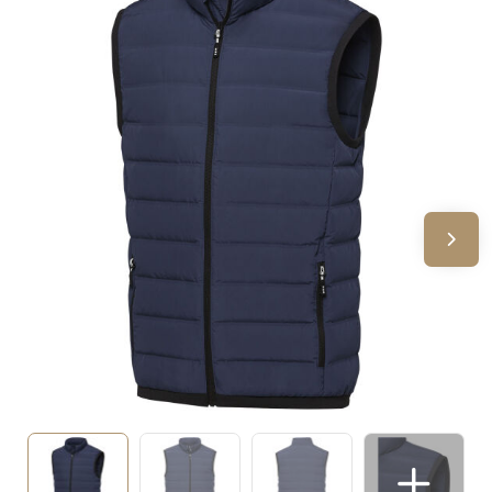
Sinterklaas
Verjaardagen
Voetbal, EK en WK
Voor de bouw
Zomergeschenken
Zomerpakketten