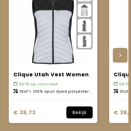
Clique Utah Vest Women
Cliqu
5676
op voorraad
5979
Stof 1: 100% spun dyed polyester. Stof 2: 100% polyester met reflecterende coating.
Stof 1: 100% 
€ 38,73
€ 38,
Bekijk