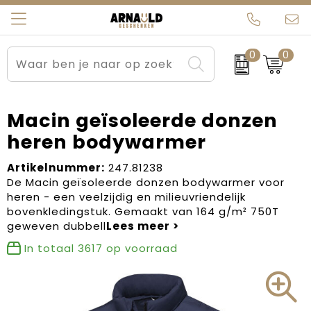
0
0
Relatiegeschenken
Beurs en Evenementen
Arnauld Kerstpakketten
Ons team
Sportkleding
Brievenbuspakketten
MijnEigenKadootje
Contact
Macin geïsoleerde donzen
heren bodywarmer
Werkkleding
Carnaval
Blogs
Artikelnummer:
247.81238
Kleding en textiel
Dag van de Zorg
De Macin geïsoleerde donzen bodywarmer voor
heren - een veelzijdig en milieuvriendelijk
Tassen
Kerstartikelen
bovenkledingstuk. Gemaakt van 164 g/m² 750T
geweven dubbell
Kerstpakketten
In totaal
3617
op voorraad
Kraamcadeaus
Pasen