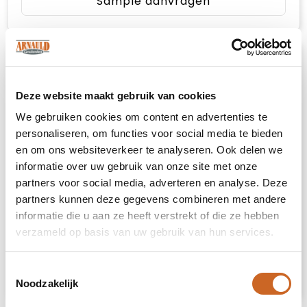
Sample aanvragen
Deze website maakt gebruik van cookies
We gebruiken cookies om content en advertenties te
personaliseren, om functies voor social media te bieden
en om ons websiteverkeer te analyseren. Ook delen we
informatie over uw gebruik van onze site met onze
partners voor social media, adverteren en analyse. Deze
partners kunnen deze gegevens combineren met andere
informatie die u aan ze heeft verstrekt of die ze hebben
Heb je niet kunnen vinden wat je
zoekt?
verzameld op basis van uw gebruik van hun services.
Neem contact met ons op
voor een advies
Toestemmingsselectie
op maat.
Noodzakelijk