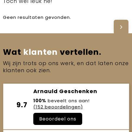
Toch wel leuk hé!
Geen resultaten gevonden.
Wat
klanten
vertellen.
Wij zijn trots op ons werk, en dat laten onze
klanten ook zien.
Arnauld Geschenken
100%
beveelt ons aan!
9.7
(152 beoordelingen)
Beoordeel ons