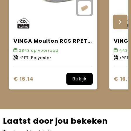
VINGA Moulton RCS RPET slippers L/XL
2843
op voorraad
4437
rPET, Polyester
rPET,
€ 16,14
€ 16,1
Bekijk
Laatst door jou bekeken