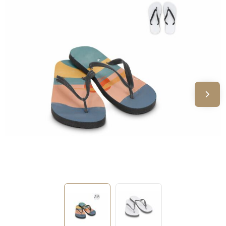
Sinterklaas
Verjaardagen
Voetbal, EK en WK
Voor de bouw
Zomergeschenken
Zomerpakketten