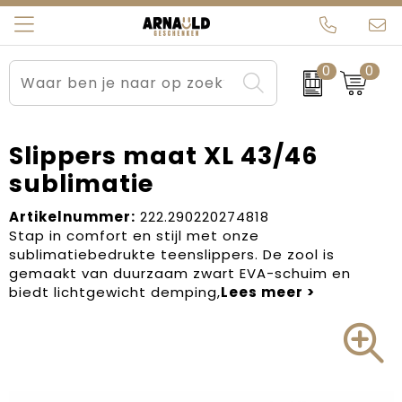
0
0
Relatiegeschenken
Beurs en Evenementen
Arnauld Kerstpakketten
Ons team
Sportkleding
Brievenbuspakketten
MijnEigenKadootje
Contact
Slippers maat XL 43/46
sublimatie
Werkkleding
Carnaval
Blogs
Artikelnummer:
222.290220274818
Kleding en textiel
Dag van de Zorg
Stap in comfort en stijl met onze
sublimatiebedrukte teenslippers. De zool is
Tassen
Kerstartikelen
gemaakt van duurzaam zwart EVA-schuim en
biedt lichtgewicht demping,
Kerstpakketten
Kraamcadeaus
Pasen