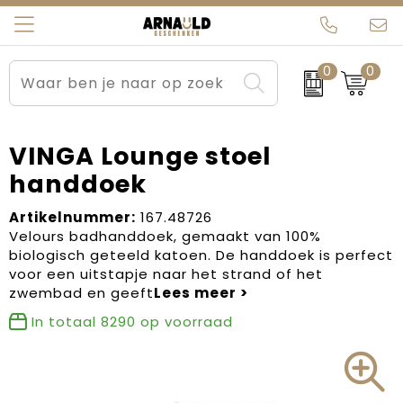
0
0
Relatiegeschenken
Beurs en Evenementen
Arnauld Kerstpakketten
Ons team
Sportkleding
Brievenbuspakketten
MijnEigenKadootje
Contact
VINGA Lounge stoel
handdoek
Werkkleding
Carnaval
Blogs
Artikelnummer:
167.48726
Kleding en textiel
Dag van de Zorg
Velours badhanddoek, gemaakt van 100%
biologisch geteeld katoen. De handdoek is perfect
Tassen
Kerstartikelen
voor een uitstapje naar het strand of het
zwembad en geeft
Kerstpakketten
In totaal
8290
op voorraad
Kraamcadeaus
Pasen