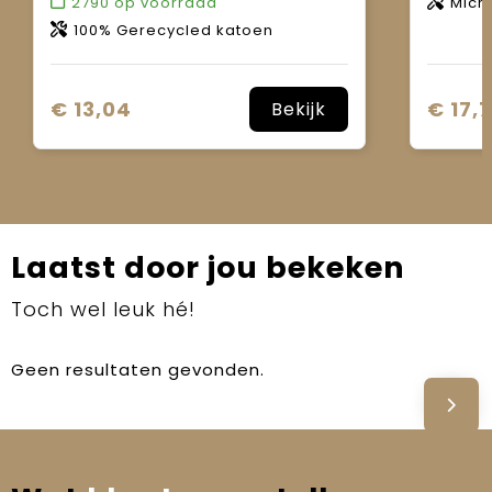
2790
op voorraad
Micro
100% Gerecycled katoen
€ 13,04
€ 17,
Bekijk
Laatst door jou bekeken
Toch wel leuk hé!
Geen resultaten gevonden.