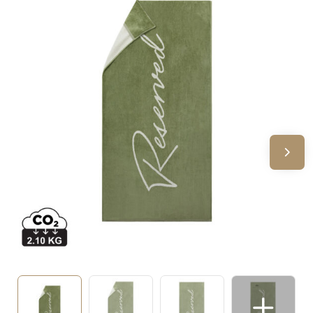
Sinterklaas
Verjaardagen
Voetbal, EK en WK
Voor de bouw
Zomergeschenken
Zomerpakketten