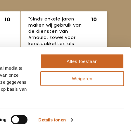
"Sinds enkele jaren
10
10
maken wij gebruik van
de diensten van
Arnauld, zowel voor
kerstpakketten als
ande..."
Ineke
16 oktober
Alles toestaan
2025
al media te
 van onze
Weigeren
deze gegevens
 op basis van
Populaire thema's
Kerstpakketten
ing
Details tonen
Zomerpakketten