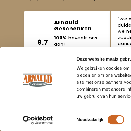
"We 
Arnauld
duide
Geschenken
we h
zoude
100%
beveelt ons
9.7
aansc
aan!
(152 beoordelingen)
Joo
Deze website maakt gebru
Beoordeel ons
okto
We gebruiken cookies om c
bieden en om ons websitev
site met onze partners vo
combineren met andere inf
uw gebruik van hun servic
Om onze webshop goed te laten
Klant
functioneren maken wij gebruik van
cookies.
Toestemmingsselectie
Contac
Ervaring sinds
1986
Noodzakelijk
Veelges