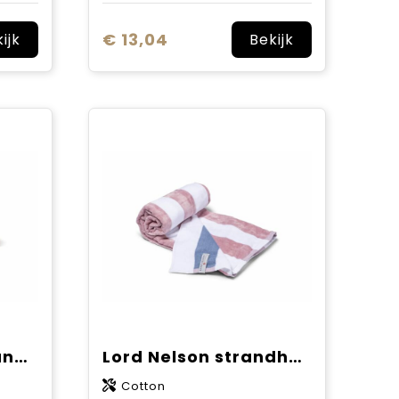
€ 13,04
ijk
Bekijk
Sneldrogende strandhanddoek met custom-made print en tas
Lord Nelson strandhanddoek 80x160 cm
Cotton