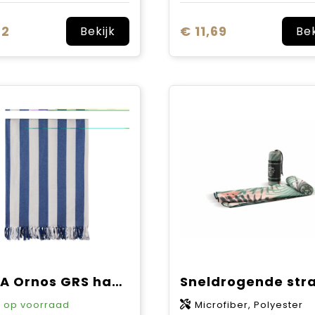
82
€ 11,69
Bekijk
Bek
VINGA Ornos GRS hamam gezinshanddoek
1
op voorraad
Microfiber, Polyester