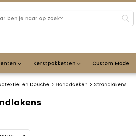
menten
Kerstpakketten
Custom Made
adtextiel en Douche
Handdoeken
Strandlakens
andlakens