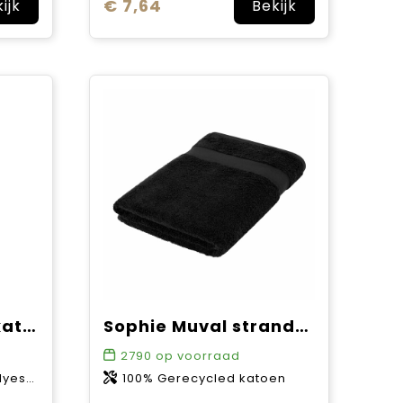
€ 7,64
ijk
Bekijk
VINGA Ornos GRS katoenen hamamdoek
Sophie Muval strandhanddoek gerecycled 180x100 cm, 450 gr/m²
2790
op voorraad
ester
100% Gerecycled katoen