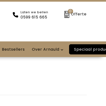
0
Laten we bellen
Offerte
0599 615 665
Speciaal produ
Bestsellers
Over Arnauld