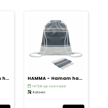
MALIBU - Katoenen hamamdoek
HAMMA - Hamam handdoek trekkoord tas s
14728
op voorraad
Katoen