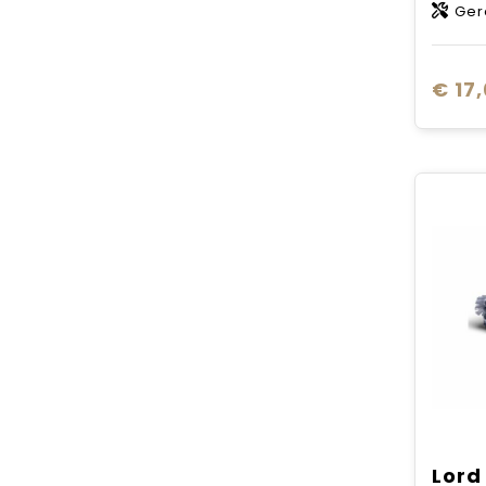
Gerec
€ 17