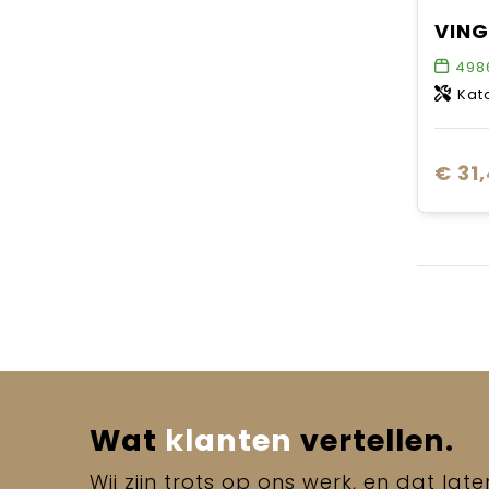
498
Kat
€ 31
Wat
klanten
vertellen.
Wij zijn trots op ons werk, en dat lat