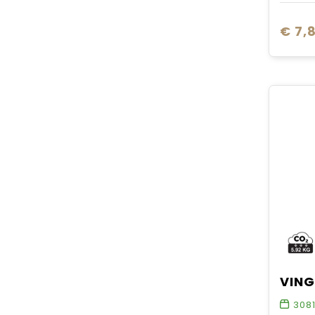
€ 7,
308