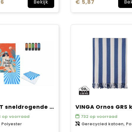
36
€ 5,87
Bekijk
Bek
R-PET sneldrogende strandlaken 100x180cm met opbergzak (200g/m²) sublimatie
3
op voorraad
732
op voorraad
 Polyester
Gerecycled katoen, Poly