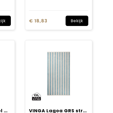
€ 18,83
ijk
Bekijk
VINGA Lounge stoel handdoek
VINGA Lagoa GRS strandhanddoek