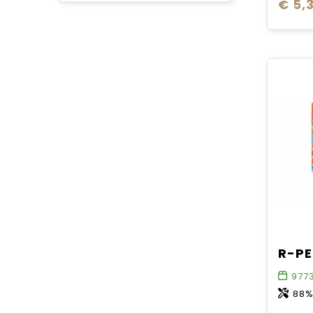
€ 5,
977
88%