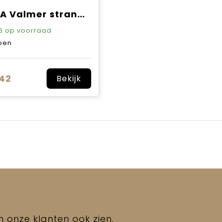
VINGA Valmer strand handdoek
6
op voorraad
oen
,42
Bekijk
en onze klanten ook zien.