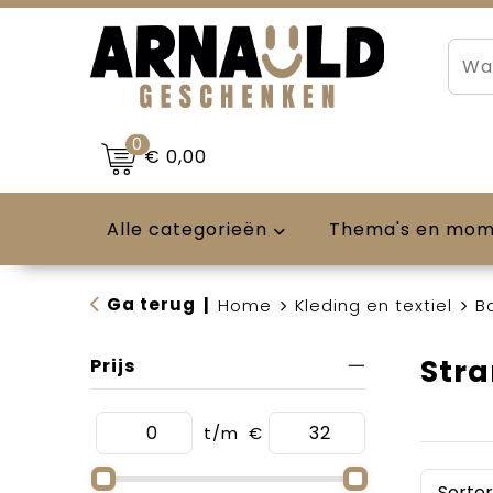
0
€ 0,00
Alle categorieën
Thema's en mo
Ga terug
|
Home
Kleding en textiel
B
Str
Prijs
t/m
€