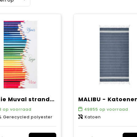
Sophie Muval strandhanddoek rPET microvezel, 180x100cm, 250 gr/m²
8
op voorraad
49855
op voorraad
% Gerecycled polyester
Katoen