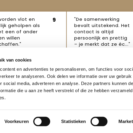
worden vlot en
"De samenwerking
9
lijk geholpen als
bevalt uitstekend. Het
et een of ander
contact is altijd
n willen
persoonlijk en prettig
haffen."
– je merkt dat ze éc..."
p Robertus
Janet
16
16 oktober
ik van cookies
ber 2025
2025
ontent en advertenties te personaliseren, om functies voor soci
erkeer te analyseren. Ook delen we informatie over uw gebruik
or social media, adverteren en analyse. Deze partners kunnen 
ormatie die u aan ze heeft verstrekt of die ze hebben verzameld
es.
enservice
Veilig winkelen
Weigeren
t
Algemene voorwaarden
Voorkeuren
Statistieken
Market
telde vragen
Privacyverklaring