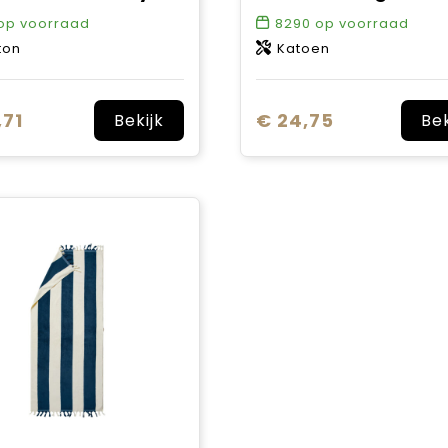
op voorraad
8290
op voorraad
ton
Katoen
,71
€ 24,75
Bekijk
Bek