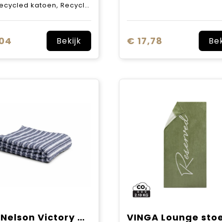
ycled katoen, Recycled polyester
,04
€ 17,78
Bekijk
Bek
Lord Nelson Victory Melange badhanddoek 80x160 cm