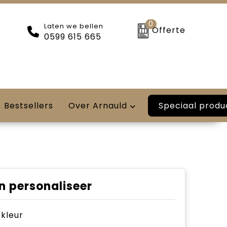
0
Laten we bellen
Offerte
0599 615 665
Speciaal produ
Bestsellers
Over Arnauld
n personaliseer
e kleur