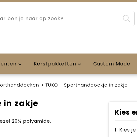
menten
Kerstpakketten
Custom Made
orthanddoeken
TUKO - Sporthanddoekje in zakje
e in zakje
Kies e
ezel 20% polyamide.
1. Kies j