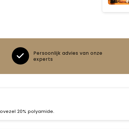
Persoonlijk advies van onze
experts
rovezel 20% polyamide.