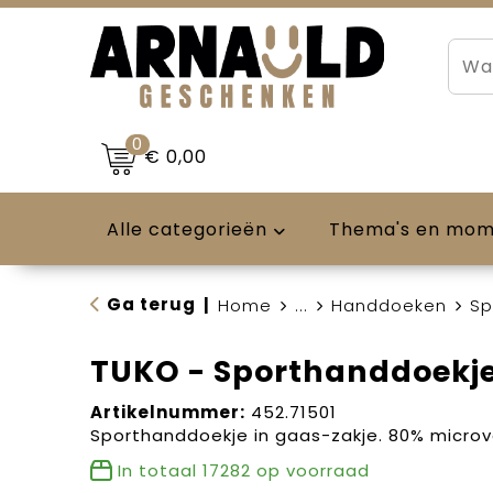
0
€ 0,00
Alle categorieën
Thema's en mo
Ga terug
|
Home
...
Handdoeken
Sp
TUKO - Sporthanddoekj
Artikelnummer:
452.71501
Sporthanddoekje in gaas-zakje. 80% microv
In totaal
17282
op voorraad