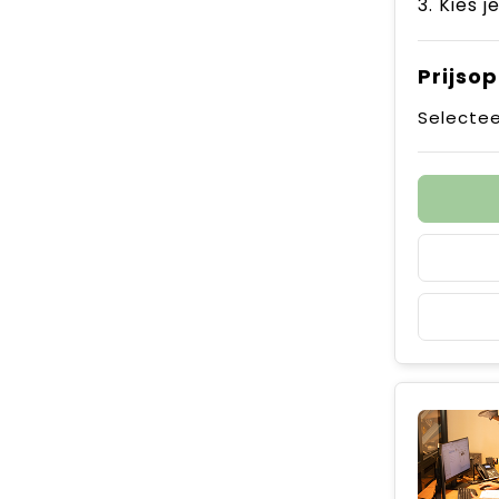
3. Kies j
Prijso
Selectee