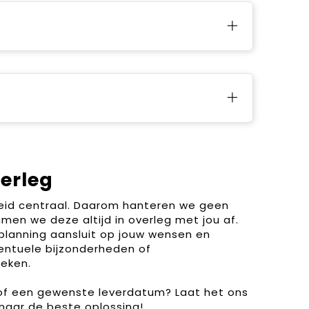
verleg
heid centraal. Daarom hanteren we geen
men we deze altijd in overleg met jou af.
planning aansluit op jouw wensen en
entuele bijzonderheden of
eken.
 of een gewenste leverdatum? Laat het ons
naar de beste oplossing!