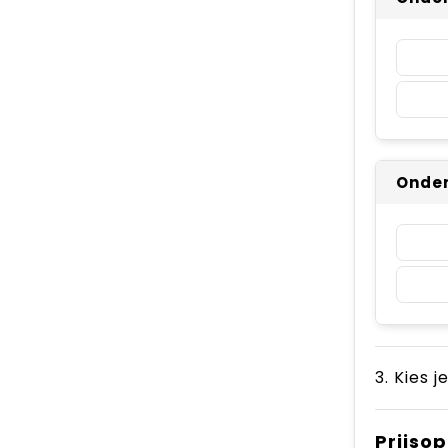
Onder
3. Kies j
Prijso