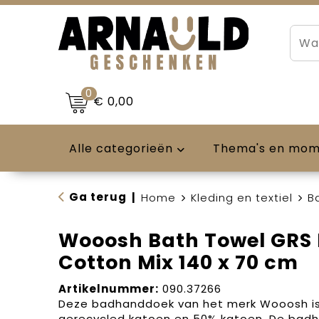
0
€ 0,00
Alle categorieën
Thema's en mo
Ga terug
|
Home
Kleding en textiel
B
Wooosh Bath Towel GRS 
Cotton Mix 140 x 70 cm
Artikelnummer:
090.37266
Deze badhanddoek van het merk Wooosh i
gerecycled katoen en 50% katoen. De bad