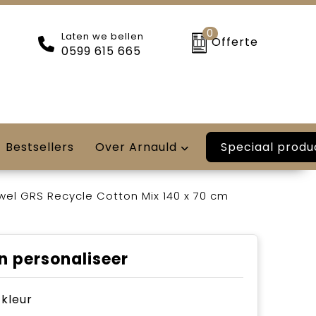
0
Laten we bellen
Offerte
0599 615 665
Speciaal produ
Bestsellers
Over Arnauld
el GRS Recycle Cotton Mix 140 x 70 cm
n personaliseer
e kleur