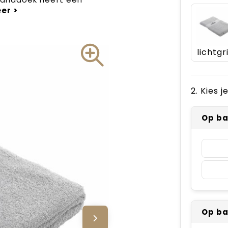
lichtgri
2. Kies 
Op b
Op b