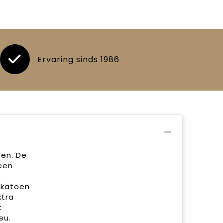
Ervaring sinds 1986
en. De
een
 katoen
xtra
k
eu.