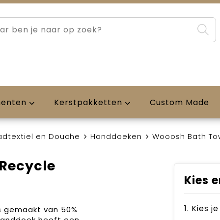
menten
Kerstpakketten
Custom Made
adtextiel en Douche
Handdoeken
Wooosh Bath Tow
Recycle
Kies e
1. Kies j
s gemaakt van 50%
handdoek heeft een