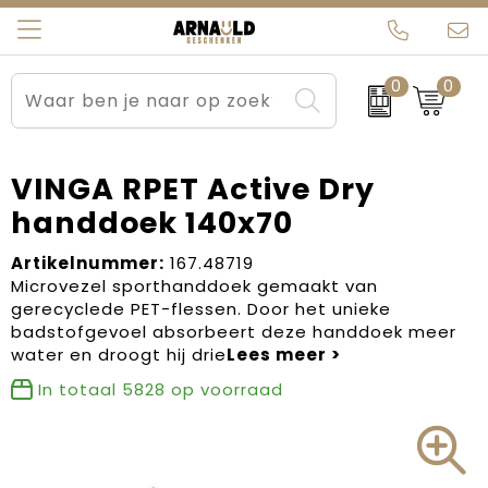
0
0
Relatiegeschenken
Beurs en Evenementen
Arnauld Kerstpakketten
Ons team
Sportkleding
Brievenbuspakketten
MijnEigenKadootje
Contact
VINGA RPET Active Dry
handdoek 140x70
Werkkleding
Carnaval
Blogs
Artikelnummer:
167.48719
Kleding en textiel
Dag van de Zorg
Microvezel sporthanddoek gemaakt van
gerecyclede PET-flessen. Door het unieke
Tassen
Kerstartikelen
badstofgevoel absorbeert deze handdoek meer
water en droogt hij drie
Kerstpakketten
In totaal
5828
op voorraad
Kraamcadeaus
Pasen