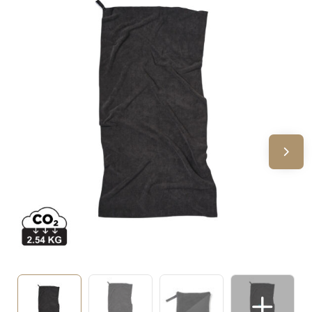
Sinterklaas
Verjaardagen
Voetbal, EK en WK
Voor de bouw
Zomergeschenken
Zomerpakketten