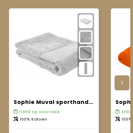
Sophie Muval sporthanddoek 130x30 cm, 450 gr/m²
11469
op voorraad
31102
100% Katoen
100%