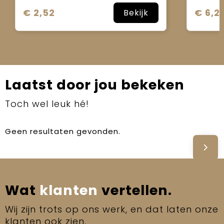
€ 2,52
€ 6,21
Bekijk
Laatst door jou bekeken
Toch wel leuk hé!
Geen resultaten gevonden.
Wat
klanten
vertellen.
Wij zijn trots op ons werk, en dat laten onze
klanten ook zien.