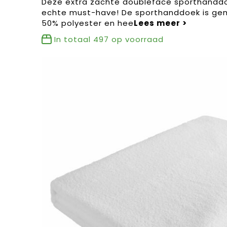
Deze extra zachte doubleface sporthanddo
echte must-have! De sporthanddoek is ge
50% polyester en hee
In totaal
497
op voorraad