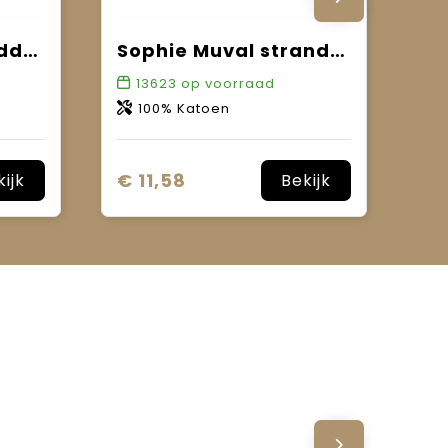
Sophie Muval handdoek 100x50 cm, 520 gr/m²
Sophie Muval strandhanddoek 180x100 cm, 450 gr/m²
13623
op voorraad
100% Katoen
€ 11,58
kijk
Bekijk