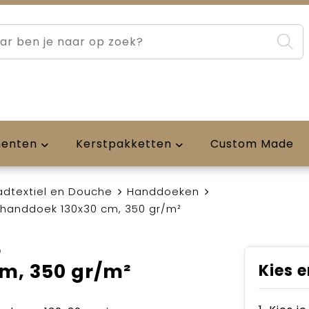
menten
Kerstpakketten
Custom Made
adtextiel en Douche
Handdoeken
thanddoek 130x30 cm, 350 gr/m²
e
m, 350 gr/m²
Kies e