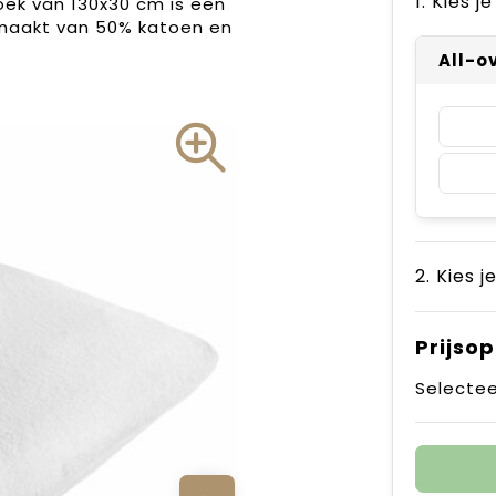
1. Kies 
ek van 130x30 cm is een
maakt van 50% katoen en
All-o
2. Kies j
Prijso
Selectee