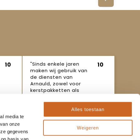
"Sinds enkele jaren
10
10
maken wij gebruik van
de diensten van
Arnauld, zowel voor
kerstpakketten als
ande..."
Ineke
16 oktober
Alles toestaan
2025
al media te
 van onze
Weigeren
deze gegevens
 op basis van