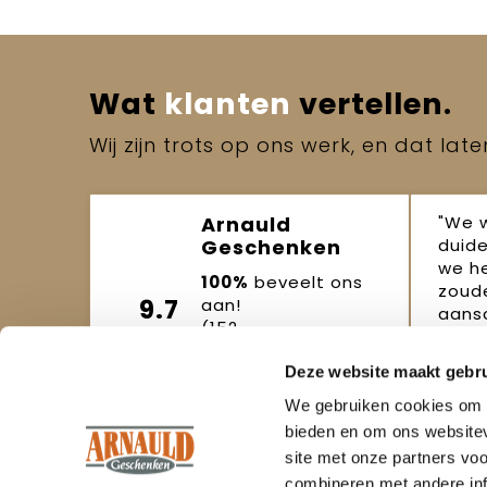
Wat
klanten
vertellen.
Wij zijn trots op ons werk, en dat lat
"We 
Arnauld
duide
Geschenken
we h
100%
beveelt ons
zoude
9.7
aan!
aansc
(152
beoordelingen)
Joo
Deze website maakt gebru
Beoordeel ons
okto
We gebruiken cookies om c
bieden en om ons websitev
site met onze partners vo
combineren met andere inf