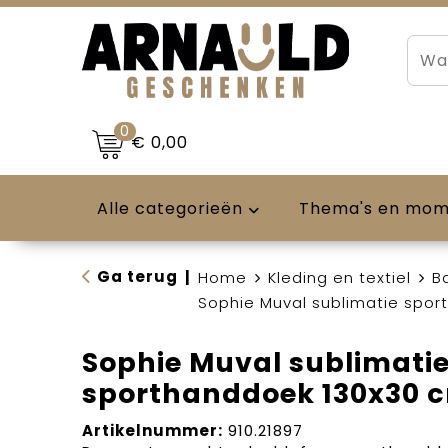
0
€ 0,00
Alle categorieën
Thema's en mo
Ga terug
|
Home
Kleding en textiel
B
Sophie Muval sublimatie spor
Sophie Muval sublimati
sporthanddoek 130x30 c
Artikelnummer:
910.21897