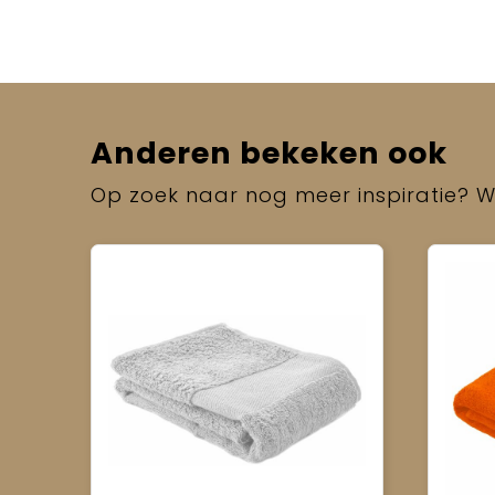
Anderen bekeken ook
Op zoek naar nog meer inspiratie? Wi