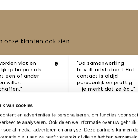
en onze klanten ook zien.
worden vlot en
"De samenwerking
9
lijk geholpen als
bevalt uitstekend. Het
et een of ander
contact is altijd
n willen
persoonlijk en prettig
haffen."
– je merkt dat ze éc..."
p Robertus
Janet
16
16 oktober
ik van cookies
ber 2025
2025
ontent en advertenties te personaliseren, om functies voor soci
erkeer te analyseren. Ook delen we informatie over uw gebruik
or social media, adverteren en analyse. Deze partners kunnen 
ormatie die u aan ze heeft verstrekt of die ze hebben verzameld