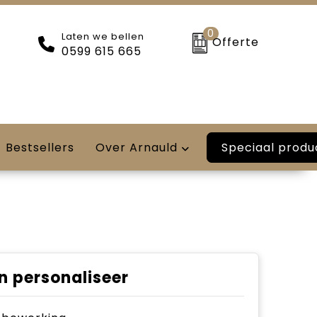
0
Laten we bellen
Offerte
0599 615 665
Speciaal produ
Bestsellers
Over Arnauld
n personaliseer