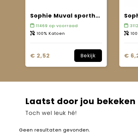
Sophie Muval sporthanddoek 130x30 cm, 450 gr/m²
11469
op voorraad
311
100% Katoen
10
€ 2,52
€ 6,
Bekijk
Laatst door jou bekeken
Toch wel leuk hé!
Geen resultaten gevonden.