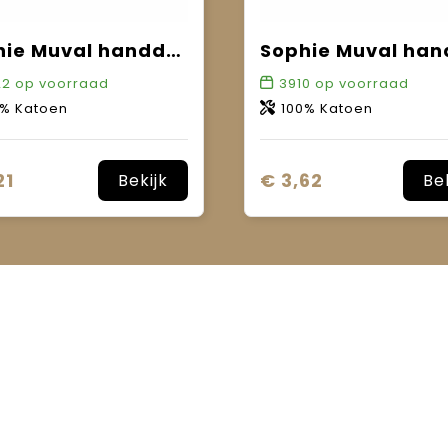
Sophie Muval handdoek 140x70 cm, 450 gr/m²
22
op voorraad
3910
op voorraad
0% Katoen
100% Katoen
21
€ 3,62
Bekijk
Be