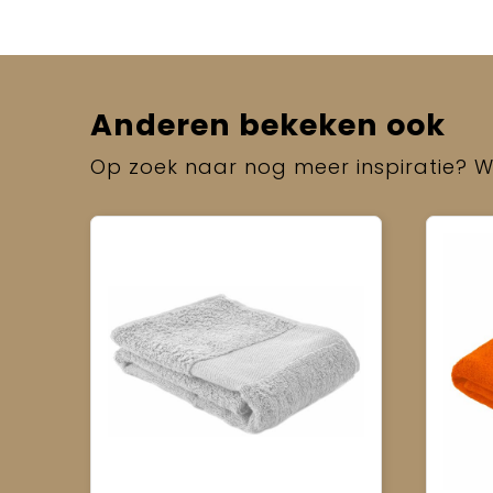
Anderen bekeken ook
Op zoek naar nog meer inspiratie? Wi