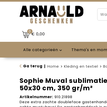
0
€ 0,00
Alle categorieën
Thema's en mo
Ga terug
|
Home
Kleding en textiel
B
Sophie Muval sublimati
50x30 cm, 350 gr/m²
Artikelnummer:
910.21898
Deze extra zachte doubleface gastenhand
echte must-have! De gastenhanddoek is 