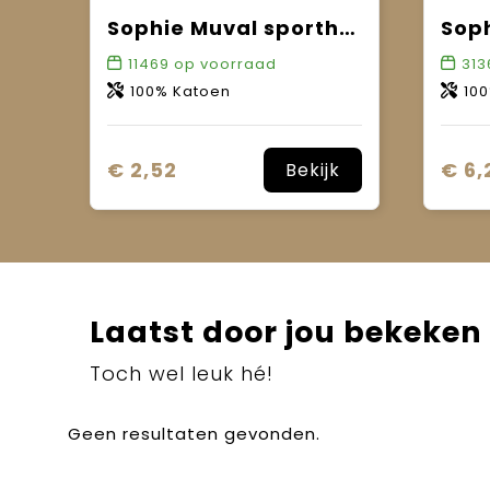
Sophie Muval sporthanddoek 130x30 cm, 450 gr/m²
11469
op voorraad
313
100% Katoen
10
€ 2,52
€ 6,
Bekijk
Laatst door jou bekeken
Toch wel leuk hé!
Geen resultaten gevonden.