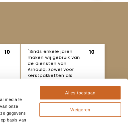
"Sinds enkele jaren
10
10
maken wij gebruik van
de diensten van
Arnauld, zowel voor
kerstpakketten als
ande..."
Ineke
16 oktober
Alles toestaan
2025
al media te
 van onze
Weigeren
deze gegevens
 op basis van