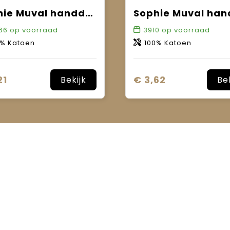
Sophie Muval handdoek 140x70 cm, 450 gr/m²
66
op voorraad
3910
op voorraad
0% Katoen
100% Katoen
21
€ 3,62
Bekijk
Be