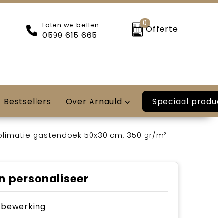
0
Laten we bellen
Offerte
0599 615 665
Speciaal produ
Bestsellers
Over Arnauld
blimatie gastendoek 50x30 cm, 350 gr/m²
n personaliseer
je bewerking