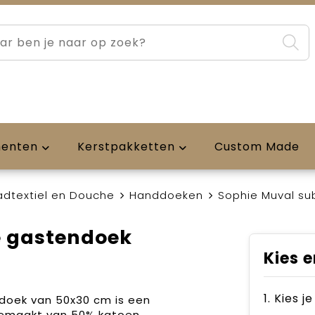
menten
Kerstpakketten
Custom Made
adtextiel en Douche
Handdoeken
Sophie Muval su
e gastendoek
Kies e
1. Kies 
doek van 50x30 cm is een
gemaakt van 50% katoen