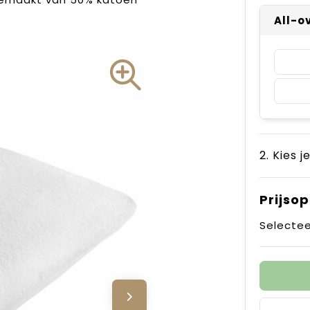
All-o
2. Kies j
Prijso
Selectee