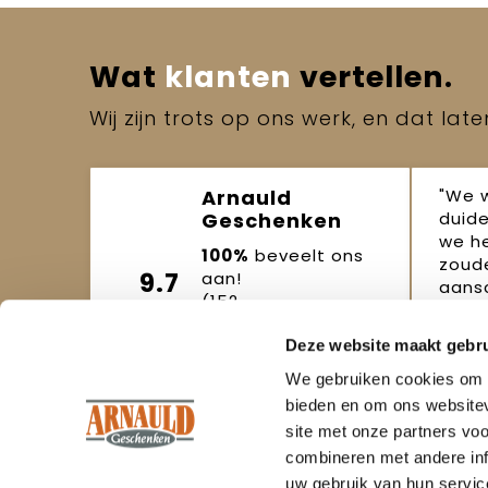
Wat
klanten
vertellen.
Wij zijn trots op ons werk, en dat lat
"We 
Arnauld
duide
Geschenken
we h
100%
beveelt ons
zoude
9.7
aan!
aansc
(152
beoordelingen)
Joo
Deze website maakt gebru
Beoordeel ons
okto
We gebruiken cookies om c
bieden en om ons websitev
site met onze partners vo
combineren met andere inf
uw gebruik van hun servic