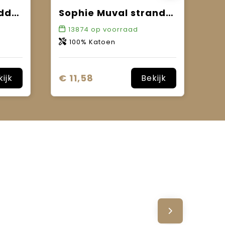
Sophie Muval handdoek 100x50 cm, 520 gr/m²
Sophie Muval strandhanddoek 180x100 cm, 450 gr/m²
13874
op voorraad
100% Katoen
€ 11,58
kijk
Bekijk