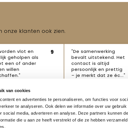
en onze klanten ook zien.
worden vlot en
"De samenwerking
9
lijk geholpen als
bevalt uitstekend. Het
et een of ander
contact is altijd
n willen
persoonlijk en prettig
haffen."
– je merkt dat ze éc..."
p Robertus
Janet
16
16 oktober
ik van cookies
ber 2025
2025
ontent en advertenties te personaliseren, om functies voor soci
erkeer te analyseren. Ook delen we informatie over uw gebruik
or social media, adverteren en analyse. Deze partners kunnen 
ormatie die u aan ze heeft verstrekt of die ze hebben verzameld
es.