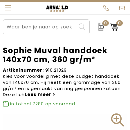
0
0
Relatiegeschenken
Beurs en Evenementen
Arnauld Kerstpakketten
Ons team
Sportkleding
Brievenbuspakketten
MijnEigenKadootje
Contact
Sophie Muval handdoek
140x70 cm, 360 gr/m²
Werkkleding
Carnaval
Blogs
Artikelnummer:
910.21329
Kleding en textiel
Dag van de Zorg
Kies voor voordelig met deze budget handdoek
van 140x70 cm. Hij heeft een grammage van 360
Tassen
Kerstartikelen
gr/m² en is gemaakt van ring gesponnen katoen.
Deze lich
Kerstpakketten
In totaal
7280
op voorraad
Kraamcadeaus
Pasen