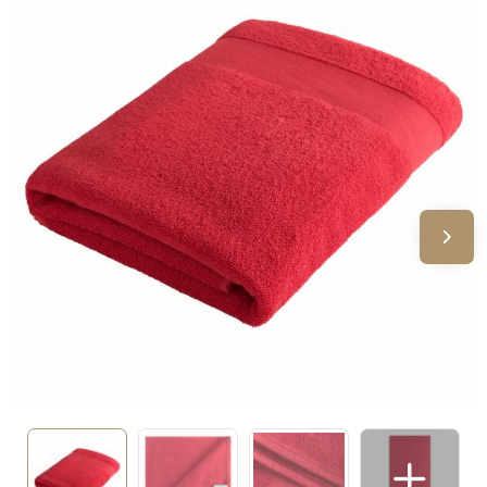
Sinterklaas
Verjaardagen
Voetbal, EK en WK
Voor de bouw
Zomergeschenken
Zomerpakketten