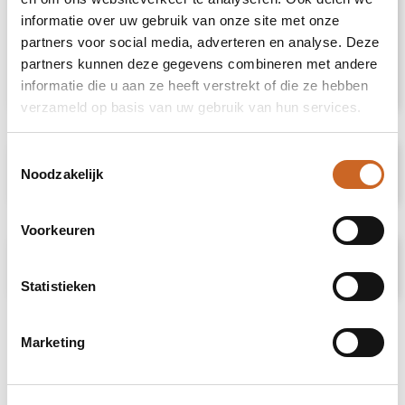
handdoek van 140x70 cm. Hij heeft een
informatie over uw gebruik van onze site met onze
grammage van 360 gr/m² en is gemaakt van
partners voor social media, adverteren en analyse. Deze
ring gesponnen katoen. Deze lichtgewicht
handdoek is afgewerkt met één band van 6
partners kunnen deze gegevens combineren met andere
cm hoog.
informatie die u aan ze heeft verstrekt of die ze hebben
verzameld op basis van uw gebruik van hun services.
Toestemmingsselectie
Specificaties
Noodzakelijk
Voorkeuren
Prijsspecificaties
Statistieken
Marketing