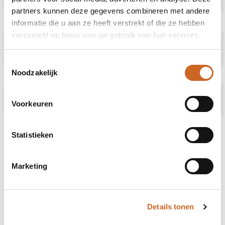
partners kunnen deze gegevens combineren met andere
informatie die u aan ze heeft verstrekt of die ze hebben
verzameld op basis van uw gebruik van hun services.
Specificaties
Toestemmingsselectie
Noodzakelijk
Prijsspecificaties
Voorkeuren
Statistieken
Marketing
Details tonen