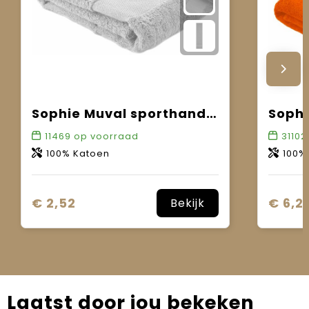
Sophie Muval sporthanddoek 130x30 cm, 450 gr/m²
11469
op voorraad
31102
100% Katoen
100%
€ 2,52
€ 6,21
Bekijk
Laatst door jou bekeken