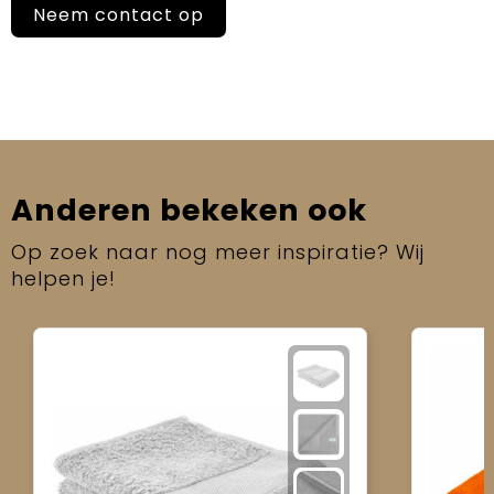
Neem contact op
Anderen bekeken ook
Op zoek naar nog meer inspiratie? Wij
helpen je!