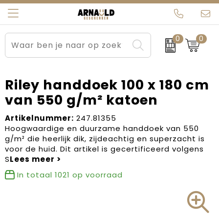
0
0
Relatiegeschenken
Beurs en Evenementen
Arnauld Kerstpakketten
Ons team
Sportkleding
Brievenbuspakketten
MijnEigenKadootje
Contact
Riley handdoek 100 x 180 cm
van 550 g/m² katoen
Werkkleding
Carnaval
Blogs
Artikelnummer:
247.81355
Kleding en textiel
Dag van de Zorg
Hoogwaardige en duurzame handdoek van 550
g/m² die heerlijk dik, zijdeachtig en superzacht is
Tassen
Kerstartikelen
voor de huid. Dit artikel is gecertificeerd volgens
S
Kerstpakketten
In totaal
1021
op voorraad
Kraamcadeaus
Pasen