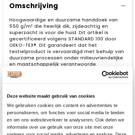
Omschrijving
Hoogwaardige en duurzame handdoek van
550 g/m² die heerlijk dik, zijdeachtig en
superzacht is voor de huid. Dit artikel is
gecertificeerd volgens STANDARD 100 door
OEKO-TEX®. Dit garandeert dat het
textielproduct is vervaardigd met behulp van
duurzame processen onder milieuvriendelijke
en maatschappelijk verantwoorde
arbeidsomstandigheden en vrij is van
schadelijke chemicaliën of synthetische
materialen. Verkrijgbaar in een
verscheidenheid aan prachtige kleuren om
elke huis- of hotelbadkamer te verfijnen. De
Deze website maakt gebruik van cookies
handdoek is geverfd met een waterloos
We gebruiken cookies om content en advertenties te
verfproces dat de vraag naar zoetwater
personaliseren, om functies voor social media te bieden
vermindert en de grote hoeveelheden
en om ons websiteverkeer te analyseren. Ook delen we
vervuild water voorkomt die typisch zijn voor
verfprocessen op waterbasis. Grootte van de
informatie over uw gebruik van onze site met onze
handdoek: 100 x 180 cm. Gemaakt in Europa.
partners voor social media, adverteren en analyse. Deze