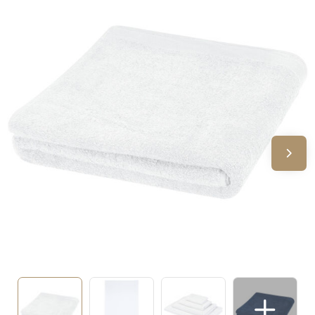
Sinterklaas
Verjaardagen
Voetbal, EK en WK
Voor de bouw
Zomergeschenken
Zomerpakketten