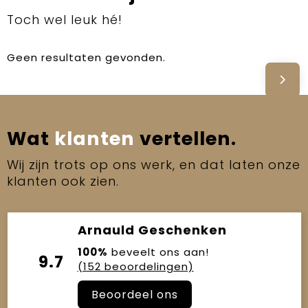
Toch wel leuk hé!
Geen resultaten gevonden.
Wat
klanten
vertellen.
Wij zijn trots op ons werk, en dat laten onze
klanten ook zien.
Arnauld Geschenken
100%
beveelt ons aan!
9.7
(152 beoordelingen)
Beoordeel ons