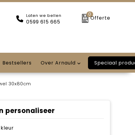
0
Laten we bellen
Offerte
0599 615 665
Speciaal produ
Bestsellers
Over Arnauld
owel 30x80cm
n personaliseer
e kleur