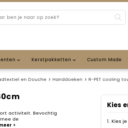
menten
Kerstpakketten
Custom Made
adtextiel en Douche
Handdoeken
R-PET cooling t
x80cm
Kies e
rt activiteit. Bevochtig
ermee de
1. Kies j