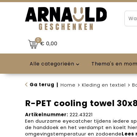
0
€ 0,00
Alle categorieën
Thema's en mo
Ga terug
|
Home
Kleding en textiel
B
R-PET cooling towel 30
Artikelnummer:
222.43221
Een duurzame eyecatcher tijdens iedere spo
de handdoek en het verdampt en koelt hi
omgevingstemperatuur en zodoende