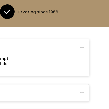
Ervaring sinds 1986
dampt
l de