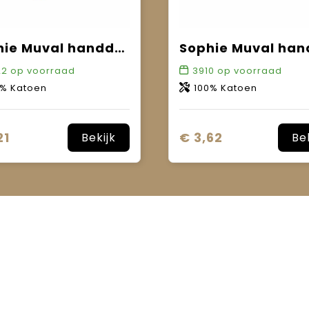
Sophie Muval handdoek 140x70 cm, 450 gr/m²
22
op voorraad
3910
op voorraad
0% Katoen
100% Katoen
21
€ 3,62
Bekijk
Be