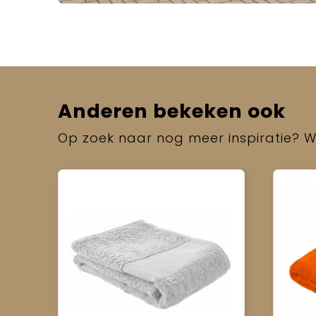
Anderen bekeken ook
Op zoek naar nog meer inspiratie? Wi