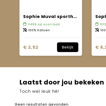
Sophie Muval sporthanddoek 130x30 cm, 450 gr/m²
11469
op voorraad
311
100% Katoen
10
€ 2,52
€ 6,
Bekijk
Laatst door jou bekeken
Toch wel leuk hé!
Geen resultaten gevonden.