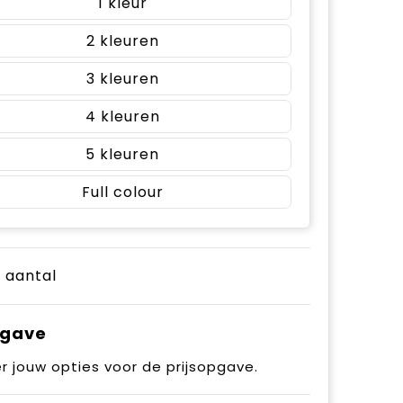
1
2
3
4
5
Full colour
e aantal
pgave
r jouw opties voor de prijsopgave.