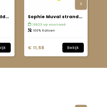
Sophie Muval handdoek 100x50 cm, 520 gr/m²
Sophie Muval strandhanddoek 180x100 cm, 450 gr/m²
13623
op voorraad
100% Katoen
€ 11,58
kijk
Bekijk