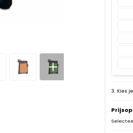
3. Kies j
Prijso
Selectee