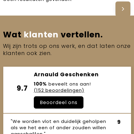
Wat
klanten
vertellen.
Wij zijn trots op ons werk, en dat laten onze
klanten ook zien.
Arnauld Geschenken
100%
beveelt ons aan!
9.7
(152 beoordelingen)
Beoordeel ons
"We worden vlot en duidelijk geholpen
9
als we het een of ander zouden willen
aanschaffen."