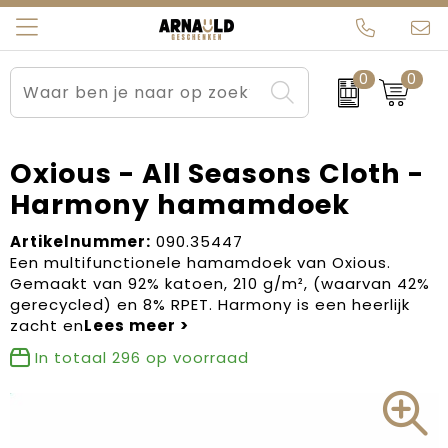
0
0
Relatiegeschenken
Beurs en Evenementen
Arnauld Kerstpakketten
Ons team
Sportkleding
Brievenbuspakketten
MijnEigenKadootje
Contact
Oxious - All Seasons Cloth -
Harmony hamamdoek
Werkkleding
Carnaval
Blogs
Artikelnummer:
090.35447
Kleding en textiel
Dag van de Zorg
Een multifunctionele hamamdoek van Oxious.
Gemaakt van 92% katoen, 210 g/m², (waarvan 42%
Tassen
Kerstartikelen
gerecycled) en 8% RPET. Harmony is een heerlijk
zacht en
Kerstpakketten
In totaal
296
op voorraad
Kraamcadeaus
Pasen