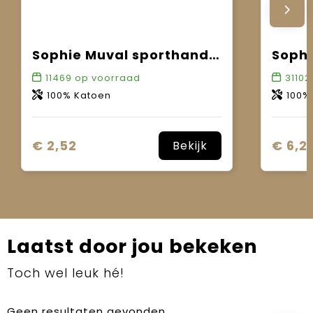
Sophie Muval sporthanddoek 130x30 cm, 450 gr/m²
11469
op voorraad
31102
100% Katoen
100%
€ 2,52
€ 6,21
Bekijk
Laatst door jou bekeken
Toch wel leuk hé!
Geen resultaten gevonden.