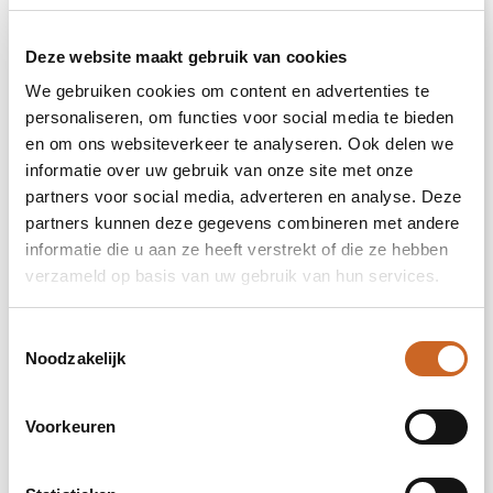
Deze website maakt gebruik van cookies
Onbewerkt
We gebruiken cookies om content en advertenties te
1
personaliseren, om functies voor social media te bieden
en om ons websiteverkeer te analyseren. Ook delen we
2
informatie over uw gebruik van onze site met onze
3
partners voor social media, adverteren en analyse. Deze
partners kunnen deze gegevens combineren met andere
4
informatie die u aan ze heeft verstrekt of die ze hebben
verzameld op basis van uw gebruik van hun services.
5
6
Toestemmingsselectie
Noodzakelijk
7
Voorkeuren
8
9