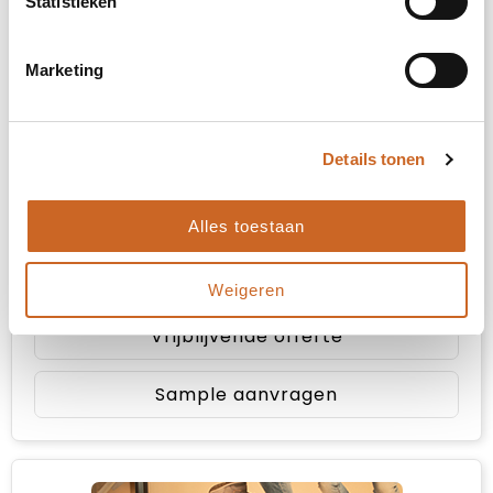
Statistieken
Marketing
3. Kies je aantal
Prijsopgave
Details tonen
Selecteer jouw opties voor de prijsopgave.
Alles toestaan
Toevoegen aan winkelwagen
Weigeren
Vrijblijvende offerte
Sample aanvragen