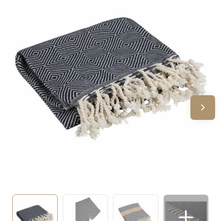
Sinterklaas
Verjaardagen
Voetbal, EK en WK
Voor de bouw
Zomergeschenken
Zomerpakketten