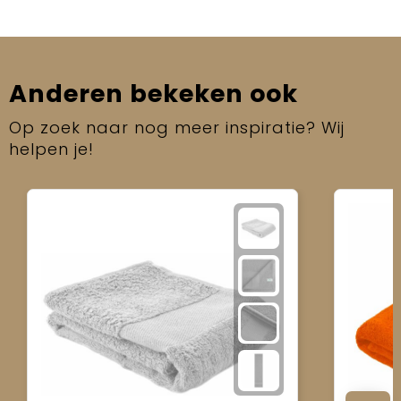
Anderen bekeken ook
Op zoek naar nog meer inspiratie? Wij
helpen je!