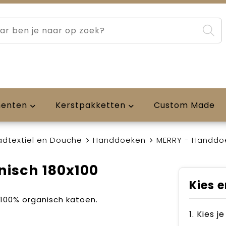
menten
Kerstpakketten
Custom Made
adtextiel en Douche
Handdoeken
MERRY - Handdoe
isch 180x100
Kies e
100% organisch katoen.
1. Kies j