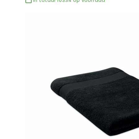
In totaal
10334
op voorraad