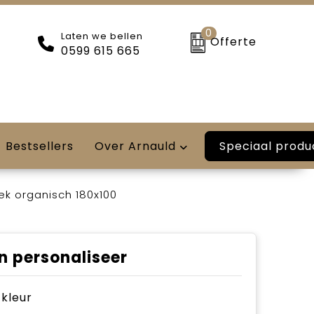
0
Laten we bellen
Offerte
0599 615 665
Speciaal produ
Bestsellers
Over Arnauld
k organisch 180x100
n personaliseer
e kleur