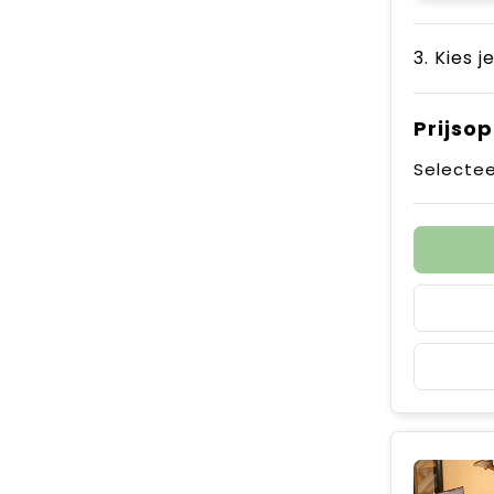
3. Kies j
Prijso
Selectee