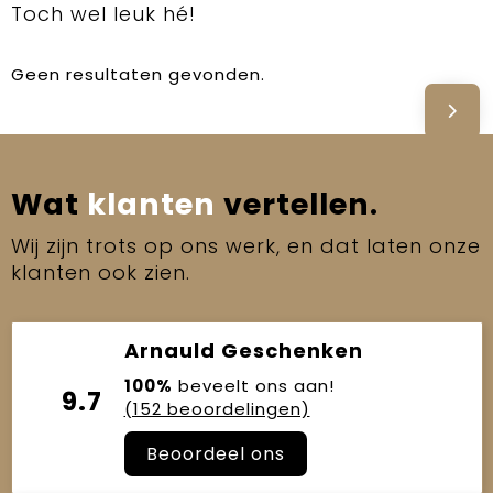
Toch wel leuk hé!
Geen resultaten gevonden.
Wat
klanten
vertellen.
Wij zijn trots op ons werk, en dat laten onze
klanten ook zien.
Arnauld Geschenken
100%
beveelt ons aan!
9.7
(152 beoordelingen)
Beoordeel ons