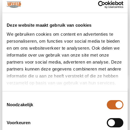
Deze website maakt gebruik van cookies
We gebruiken cookies om content en advertenties te
Heb je niet kunnen vinden wat je
personaliseren, om functies voor social media te bieden
zoekt?
en om ons websiteverkeer te analyseren. Ook delen we
informatie over uw gebruik van onze site met onze
Neem contact met ons op
voor een advies
partners voor social media, adverteren en analyse. Deze
op maat.
partners kunnen deze gegevens combineren met andere
informatie die u aan ze heeft verstrekt of die ze hebben
verzameld op basis van uw gebruik van hun services.
Omschrijving
Toestemmingsselectie
Noodzakelijk
Handdoek van 100% katoen, 380g/m² stof met
katoenen ophanglus. Zacht en absorberend
Voorkeuren
ontwerp. Formaat 50cm x 100cm