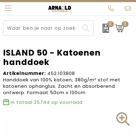
0
0
Relatiegeschenken
Beurs en Evenementen
Arnauld Kerstpakketten
Ons team
Sportkleding
Brievenbuspakketten
MijnEigenKadootje
Contact
ISLAND 50 - Katoenen
handdoek
Werkkleding
Carnaval
Blogs
Artikelnummer:
452.103808
Kleding en textiel
Dag van de Zorg
Handdoek van 100% katoen, 380g/m² stof met
katoenen ophanglus. Zacht en absorberend
Tassen
Kerstartikelen
ontwerp. Formaat 50cm x 100cm
In totaal
25744
op voorraad
Kerstpakketten
Kraamcadeaus
Pasen