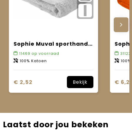
Sophie Muval sporthanddoek 130x30 cm, 450 gr/m²
11469
op voorraad
31122
100% Katoen
100%
€ 2,52
€ 6,21
Bekijk
Laatst door jou bekeken