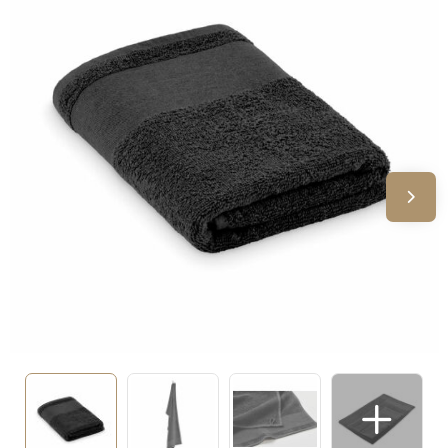
Sinterklaas
Verjaardagen
Voetbal, EK en WK
Voor de bouw
Zomergeschenken
Zomerpakketten