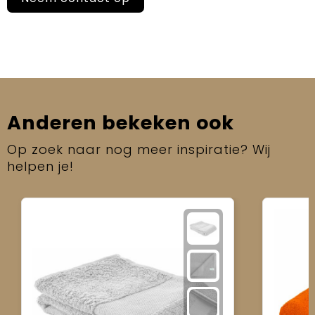
Anderen bekeken ook
Op zoek naar nog meer inspiratie? Wij
helpen je!