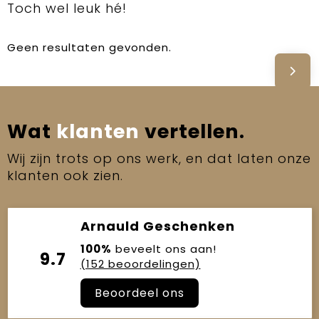
Toch wel leuk hé!
Geen resultaten gevonden.
Wat
klanten
vertellen.
Wij zijn trots op ons werk, en dat laten onze
klanten ook zien.
Arnauld Geschenken
100%
beveelt ons aan!
9.7
(152 beoordelingen)
Beoordeel ons