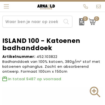
0
0
Relatiegeschenken
Beurs en Evenementen
Arnauld Kerstpakketten
Ons team
Sportkleding
Brievenbuspakketten
MijnEigenKadootje
Contact
ISLAND 100 - Katoenen
badhanddoek
Werkkleding
Carnaval
Blogs
Artikelnummer:
452.103822
Kleding en textiel
Dag van de Zorg
Badhanddoek van 100% katoen, 380g/m² stof met
katoenen ophanglus. Zacht en absorberend
Tassen
Kerstartikelen
ontwerp. Formaat 100cm x 150cm
In totaal
9487
op voorraad
Kerstpakketten
Kraamcadeaus
Pasen