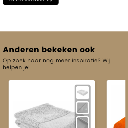
Anderen bekeken ook
Op zoek naar nog meer inspiratie? Wij
helpen je!