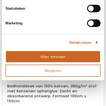
Statistieken
Marketing
Heb je niet kunnen vinden wat je
zoekt?
Details tonen
Neem contact met ons op
voor een advies
op maat.
Alles toestaan
Weigeren
Omschrijving
Badhanddoek van 100% katoen, 380g/m² stof
met katoenen ophanglus. Zacht en
absorberend ontwerp. Formaat 100cm x
150cm