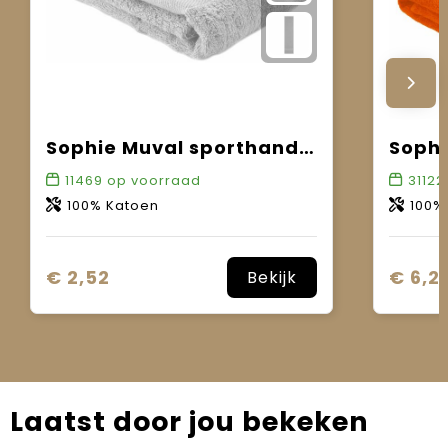
Sophie Muval sporthanddoek 130x30 cm, 450 gr/m²
11469
op voorraad
31122
100% Katoen
100%
€ 2,52
€ 6,21
Bekijk
Laatst door jou bekeken