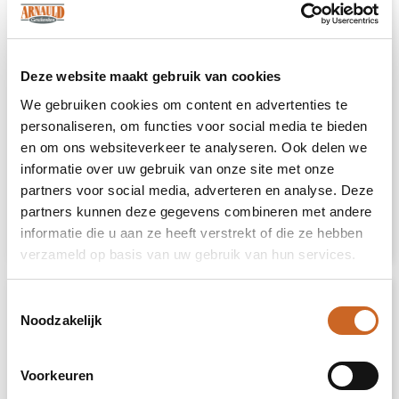
Prijsopgave
Selecteer jouw opties voor de prijsopgave.
Deze website maakt gebruik van cookies
We gebruiken cookies om content en advertenties te
personaliseren, om functies voor social media te bieden
Toevoegen aan winkelwagen
en om ons websiteverkeer te analyseren. Ook delen we
informatie over uw gebruik van onze site met onze
Vrijblijvende offerte
partners voor social media, adverteren en analyse. Deze
partners kunnen deze gegevens combineren met andere
Sample aanvragen
informatie die u aan ze heeft verstrekt of die ze hebben
verzameld op basis van uw gebruik van hun services.
Toestemmingsselectie
Noodzakelijk
Voorkeuren