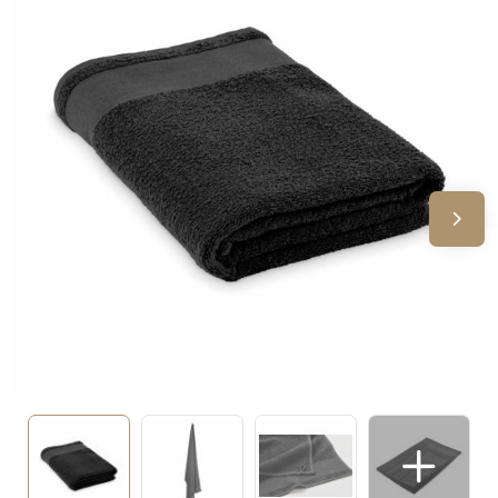
Sinterklaas
Verjaardagen
Voetbal, EK en WK
Voor de bouw
Zomergeschenken
Zomerpakketten