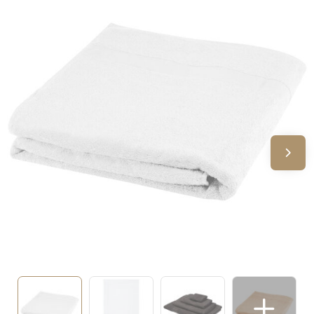
Sinterklaas
Verjaardagen
Voetbal, EK en WK
Voor de bouw
Zomergeschenken
Zomerpakketten