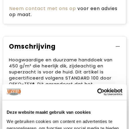
Neem contact met ons op
voor een advies
op maat.
Omschrijving
Hoogwaardige en duurzame handdoek van
450 g/m² die heerlijk dik, zijdeachtig en
superzacht is voor de huid. Dit artikel is
gecertificeerd volgens STANDARD 100 door
OEKO-TEX®. Dit garandeert dat het
textielproduct is vervaardigd met behulp van
duurzame processen onder milieuvriendelijke
en maatschappelijk verantwoorde
arbeidsomstandigheden en vrij is van
Deze website maakt gebruik van cookies
schadelijke chemicaliën of synthetische
materialen. Verkrijgbaar in een
We gebruiken cookies om content en advertenties te
verscheidenheid aan prachtige kleuren om
personaliseren, om functies voor social media te bieden