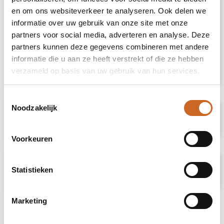
elke huis- of hotelbadkamer te verfijnen. De
en om ons websiteverkeer te analyseren. Ook delen we
handdoek is geverfd met een waterloos
informatie over uw gebruik van onze site met onze
verfproces dat de vraag naar zoetwater
partners voor social media, adverteren en analyse. Deze
vermindert en de grote hoeveelheden
partners kunnen deze gegevens combineren met andere
vervuild water voorkomt die typisch zijn voor
verfprocessen op waterbasis. Grootte van de
informatie die u aan ze heeft verstrekt of die ze hebben
handdoek: 100 x 180 cm. Gemaakt in Europa.
verzameld op basis van uw gebruik van hun services.
Toestemmingsselectie
Noodzakelijk
Specificaties
Voorkeuren
Prijsspecificaties
Statistieken
Marketing