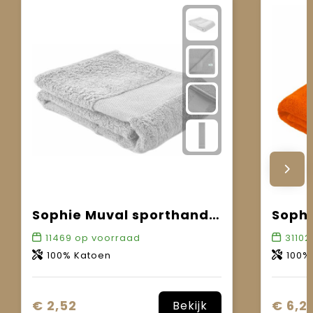
Sophie Muval sporthanddoek 130x30 cm, 450 gr/m²
11469
op voorraad
31102
100% Katoen
100%
€ 2,52
€ 6,21
Bekijk