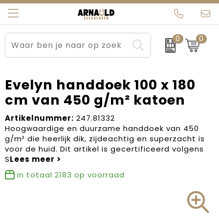
0
0
Relatiegeschenken
Beurs en Evenementen
Arnauld Kerstpakketten
Ons team
Sportkleding
Brievenbuspakketten
MijnEigenKadootje
Contact
Evelyn handdoek 100 x 180
cm van 450 g/m² katoen
Werkkleding
Carnaval
Blogs
Artikelnummer:
247.81332
Kleding en textiel
Dag van de Zorg
Hoogwaardige en duurzame handdoek van 450
g/m² die heerlijk dik, zijdeachtig en superzacht is
Tassen
Kerstartikelen
voor de huid. Dit artikel is gecertificeerd volgens
S
Kerstpakketten
In totaal
2183
op voorraad
Kraamcadeaus
Pasen