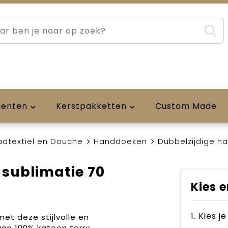
menten
Kerstpakketten
Custom Made
adtextiel en Douche
Handdoeken
Dubbelzijdige h
sublimatie 70
Kies e
1. Kies 
met deze stijlvolle en
van 100% katoen terry