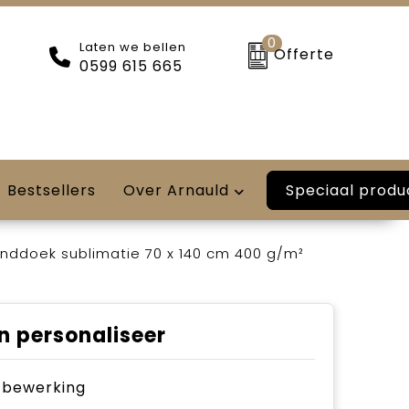
0
Laten we bellen
Offerte
0599 615 665
Speciaal produ
Bestsellers
Over Arnauld
anddoek sublimatie 70 x 140 cm 400 g/m²
n personaliseer
je bewerking