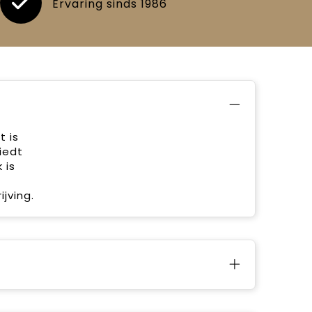
Ervaring sinds 1986
t is
iedt
 is
jving.