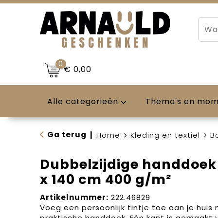
0
€ 0,00
Alle categorieën
Thema's en mo
Ga terug
|
Home
Kleding en textiel
B
Dubbelzijdige handdoek 
x 140 cm 400 g/m²
Artikelnummer:
222.46829
Voeg een persoonlijk tintje toe aan je huis 
praktische handdoek. Eén kant is gemaakt 