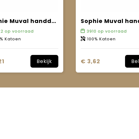
Sophie Muval handdoek 140x70 cm, 450 gr/m²
22
op voorraad
3910
op voorraad
0% Katoen
100% Katoen
21
€ 3,62
Bekijk
Be