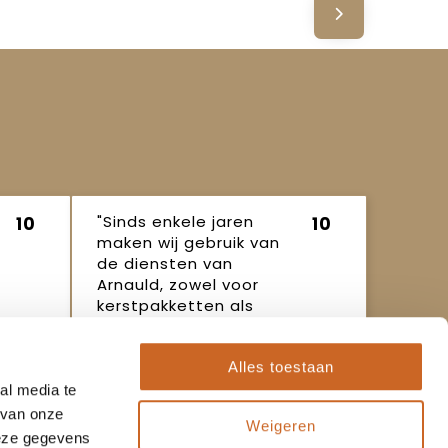
"Sinds enkele jaren
10
10
maken wij gebruik van
de diensten van
Arnauld, zowel voor
kerstpakketten als
ande..."
Ineke
16 oktober
Alles toestaan
2025
al media te
 van onze
Weigeren
deze gegevens