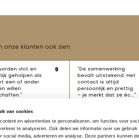
en onze klanten ook zien.
worden vlot en
"De samenwerking
9
lijk geholpen als
bevalt uitstekend. Het
et een of ander
contact is altijd
n willen
persoonlijk en prettig
haffen."
– je merkt dat ze éc..."
p Robertus
Janet
16
16 oktober
ik van cookies
ber 2025
2025
ontent en advertenties te personaliseren, om functies voor soci
erkeer te analyseren. Ook delen we informatie over uw gebruik
or social media, adverteren en analyse. Deze partners kunnen 