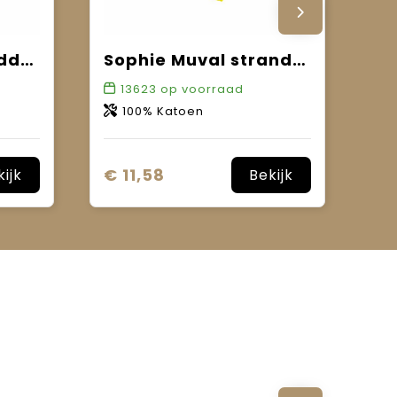
Sophie Muval handdoek 100x50 cm, 520 gr/m²
Sophie Muval strandhanddoek 180x100 cm, 450 gr/m²
13623
op voorraad
100% Katoen
€ 11,58
kijk
Bekijk