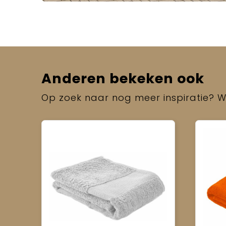
Anderen bekeken ook
Op zoek naar nog meer inspiratie? Wi