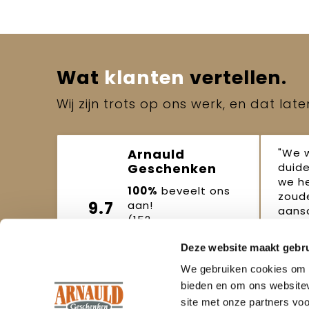
Wat
klanten
vertellen.
Wij zijn trots op ons werk, en dat lat
"We 
Arnauld
duide
Geschenken
we h
100%
beveelt ons
zoude
9.7
aan!
aansc
(152
beoordelingen)
Joo
Deze website maakt gebru
Beoordeel ons
okto
We gebruiken cookies om c
bieden en om ons websitev
site met onze partners vo