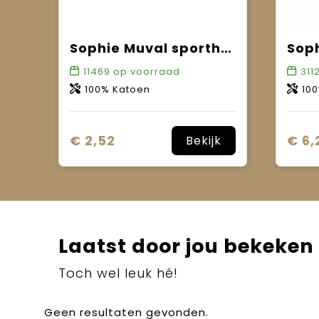
Sophie Muval sporthanddoek 130x30 cm, 450 gr/m²
11469
op voorraad
311
100% Katoen
10
€ 2,52
€ 6,
Bekijk
Laatst door jou bekeken
Toch wel leuk hé!
Geen resultaten gevonden.