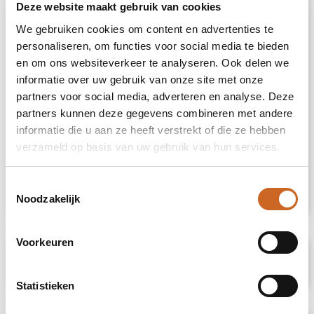
wat zorgt voor zowel functionaliteit als stijl.
Deze website maakt gebruik van cookies
Met een weelderig gewicht van 500 gsm
We gebruiken cookies om content en advertenties te
bieden deze handdoeken goede absorptie en
zachtheid. Het subtiele geometrische
personaliseren, om functies voor social media te bieden
patroon voegt een vleugje elegantie toe aan
en om ons websiteverkeer te analyseren. Ook delen we
je badkamerinrichting, terwijl het organische
informatie over uw gebruik van onze site met onze
katoenmateriaal een kwaliteitsgevoel biedt
partners voor social media, adverteren en analyse. Deze
zonder in te leveren op comfort. Elke set is
partners kunnen deze gegevens combineren met andere
zorgvuldig verpakt in FSC®-gecertificeerde
informatie die u aan ze heeft verstrekt of die ze hebben
kraftverpakking. De Organic Content
verzameld op basis van uw gebruik van hun services.
Standard (OCS) verifieert biologisch geteeld
materiaal en volgt het van bron tot
eindproduct. Dit product bevat 99% OCS-
Toestemmingsselectie
gecertificeerd biologisch katoen.
Noodzakelijk
Voorkeuren
Specificaties
Statistieken