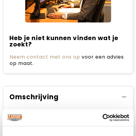
Heb je niet kunnen vinden wat je
zoekt?
Neem contact met ons op
voor een advies
op maat.
Omschrijving
Een luxueuze toevoeging aan je badkamer,
vervaardigd uit 100% biologisch katoen, deze
set bevat twee grote handdoeken (135x65
cm) en twee kleine handdoeken (65x40 cm),