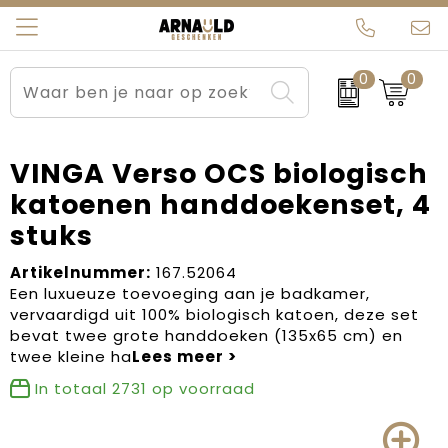
0
0
Relatiegeschenken
Beurs en Evenementen
Arnauld Kerstpakketten
Ons team
Sportkleding
Brievenbuspakketten
MijnEigenKadootje
Contact
VINGA Verso OCS biologisch
katoenen handdoekenset, 4
Werkkleding
Carnaval
Blogs
stuks
Kleding en textiel
Dag van de Zorg
Artikelnummer:
167.52064
Een luxueuze toevoeging aan je badkamer,
Tassen
Kerstartikelen
vervaardigd uit 100% biologisch katoen, deze set
bevat twee grote handdoeken (135x65 cm) en
Kerstpakketten
twee kleine ha
In totaal
2731
op voorraad
Kraamcadeaus
Pasen