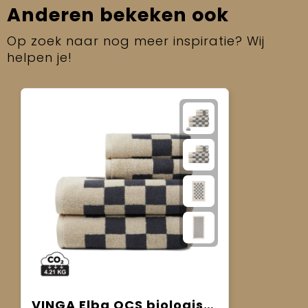
Anderen bekeken ook
Op zoek naar nog meer inspiratie? Wij
helpen je!
VINGA Elba OCS biologisch katoenen handdoekset van 4 stuks