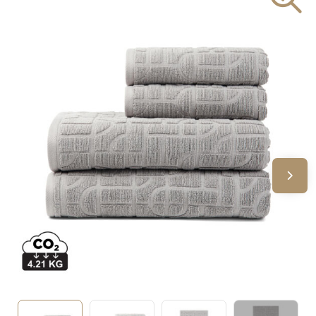
Sinterklaas
Verjaardagen
Voetbal, EK en WK
Voor de bouw
Zomergeschenken
Zomerpakketten