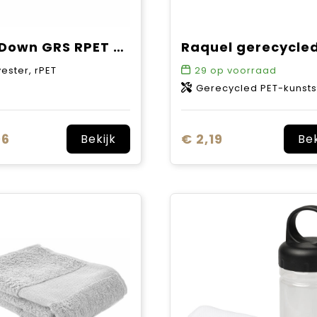
CoolDown GRS RPET koelhanddoek
ester, rPET
29
op voorraad
Gerecycled PET-kunsts
06
€ 2,19
Bekijk
Bek