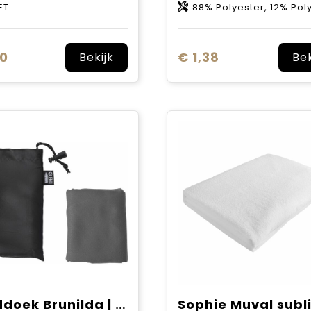
ET
88% Polyester, 12% Pol
40
€ 1,38
Bekijk
Bek
Handdoek Brunilda | rPET | 79x30 cm