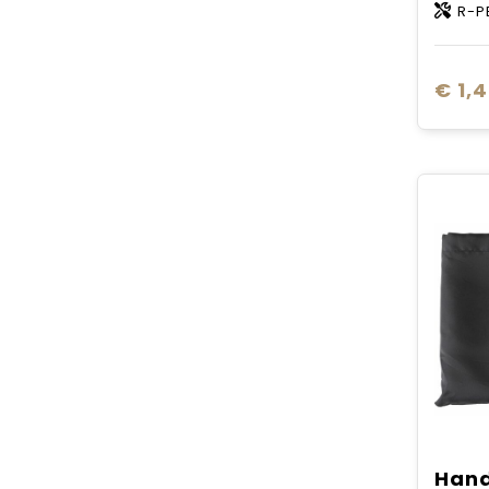
R-P
€ 1,