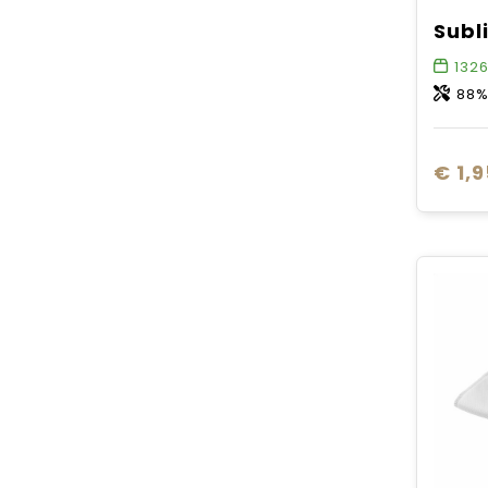
132
88%
€ 1,9