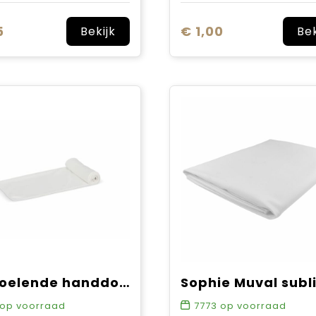
5
€ 1,00
Bekijk
Bek
Verkoelende handdoek R-PET 30x80cm sublimatie
op voorraad
7773
op voorraad