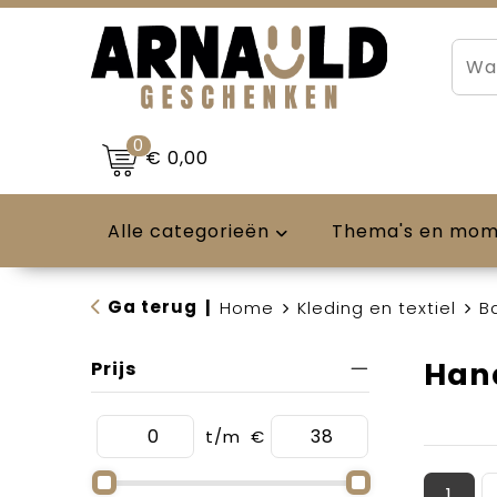
0
€ 0,00
Alle categorieën
Thema's en mo
Ga terug
|
Home
Kleding en textiel
B
Han
Prijs
t/m
€
1