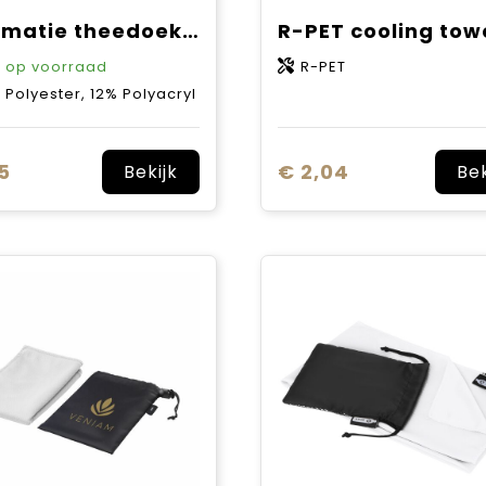
Sublimatie theedoek met reliëf structuur, 60x50 cm, 360 gr/m²
6
op voorraad
R-PET
 Polyester, 12% Polyacryl
5
€ 2,04
Bekijk
Bek