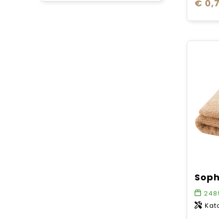
€ 0,7
248
Kat