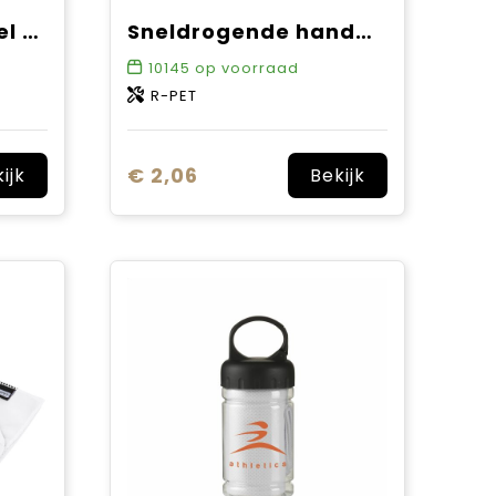
R-PET cooling towel 30x80cm
Sneldrogende handdoek R-PET 30 x 80 cm sublimatie
10145
op voorraad
R-PET
€ 2,06
ijk
Bekijk