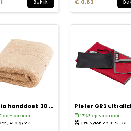
1
€ 0,83
Bekijk
Bek
Sophia handdoek 30 x 50 cm van 450 g/m² katoen
9
op voorraad
17165
op voorraad
oen, 450 g/m2
10% Nylon en 90% GRS-gecertificeerd gerecycled polyester