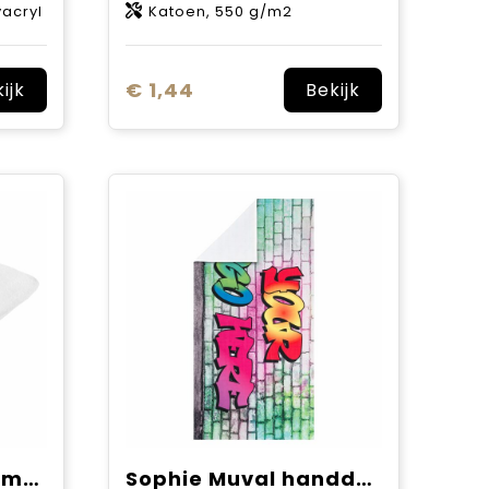
yacryl
Katoen, 550 g/m2
€ 1,44
ijk
Bekijk
Sophie Muval sublimatie gastendoek 50x30 cm, 350 gr/m²
Sophie Muval handdoek rPET microvezel, 100x50cm, 250 gr/m²