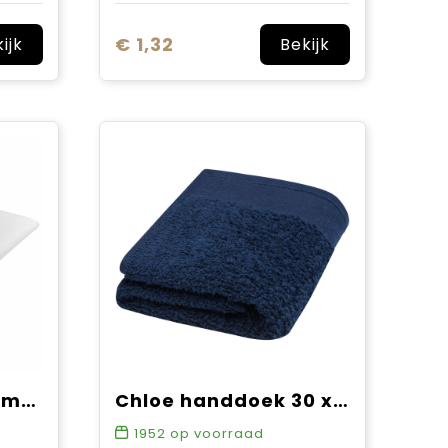
€ 1,32
ijk
Bekijk
Sophie Muval sublimatie handdoek microvezel 75x40 cm, 200 gr/m²
Chloe handdoek 30 x 50 cm van 550 g/m² katoen
1952
op voorraad