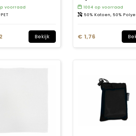
p voorraad
1004
op voorraad
rPET
50% Katoen, 50% Polye
2
€ 1,76
Bekijk
Bek