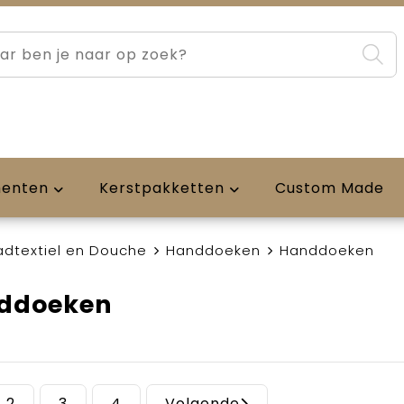
menten
Kerstpakketten
Custom Made
adtextiel en Douche
Handdoeken
Handdoeken
ddoeken
2
3
4
Volgende