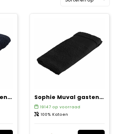
Sophie Muval gastendoek 50x30 cm, 360 gr/m²
Sophie Muval gastendoek 50x30 cm, 450 gr/m²
19147
op voorraad
100% Katoen