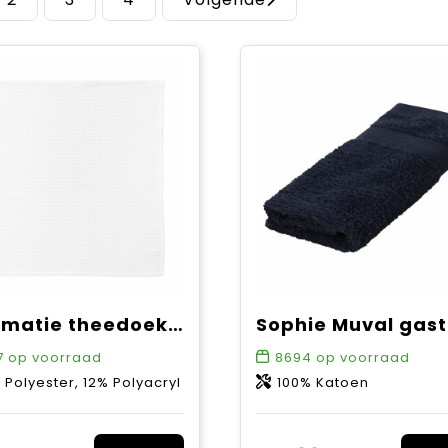
Sublimatie theedoek met reliëf structuur, 30x30 cm, 360 gr/m²
7
op voorraad
8694
op voorraad
 Polyester, 12% Polyacryl
100% Katoen