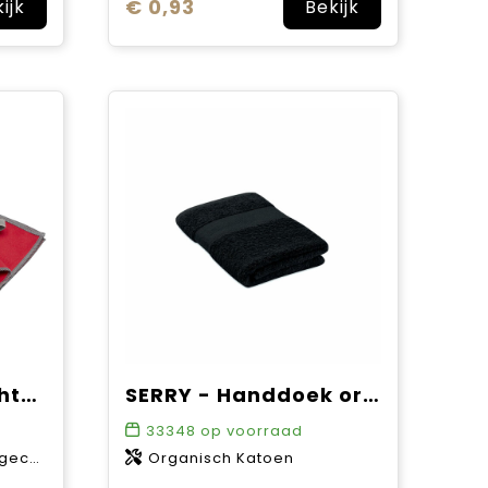
€ 0,93
ijk
Bekijk
Pieter GRS ultralichte en sneldrogende handdoek 30 x 50 cm
SERRY - Handdoek organisch 50x30cm
33348
op voorraad
, 200 g/m2
Organisch Katoen