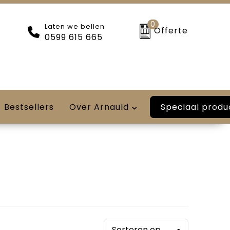
0
Laten we bellen
Offerte
0599 615 665
Speciaal produ
Bestsellers
Over Arnauld