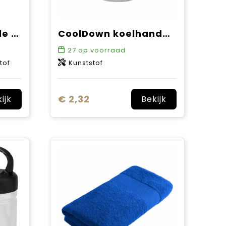
Raquel gerecyclede PET sport koelhanddoek in een pouch 80 x 30 cm
CoolDown koelhanddoek
27
op voorraad
tof
Kunststof
€ 2,32
ijk
Bekijk