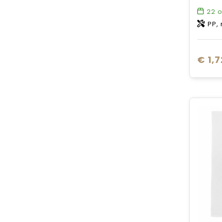
22
o
PP, 
€ 1,7