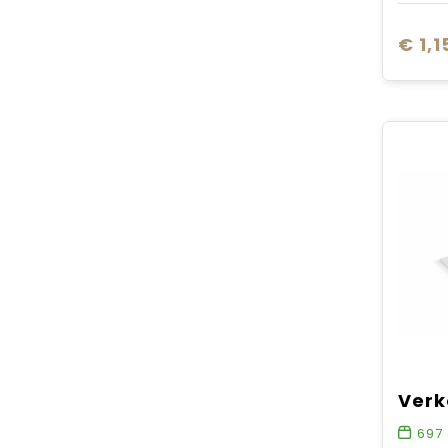
€ 1,1
697