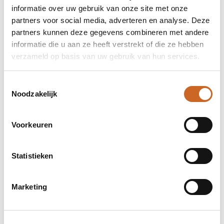
informatie over uw gebruik van onze site met onze
partners voor social media, adverteren en analyse. Deze
partners kunnen deze gegevens combineren met andere
informatie die u aan ze heeft verstrekt of die ze hebben
verzameld op basis van uw gebruik van hun services.
Toestemmingsselectie
Noodzakelijk
Levertijden in overleg
Voorkeuren
Bij ons staat klanttevredenheid centraal. Daarom
hanteren we geen vaste levertijden, maar
Statistieken
stemmen we deze altijd in overleg met jou af. Zo
zorgen we ervoor dat de planning aansluit op jouw
wensen en behoeften, en kunnen we eventuele
Marketing
bijzonderheden of spoedaanvragen tijdig
bespreken.