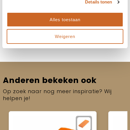
Heb je specifieke deadlines of een gewenste
Details tonen
leverdatum? Laat het ons weten, dan kijken we
samen naar de beste oplossing!
Alles toestaan
Neem contact op
Weigeren
Anderen bekeken ook
Op zoek naar nog meer inspiratie? Wij
helpen je!