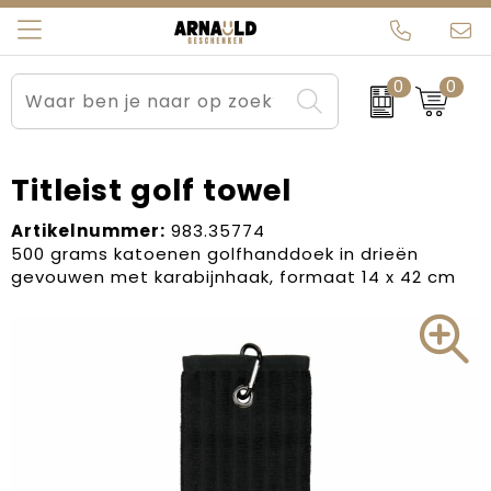
0
0
Relatiegeschenken
Beurs en Evenementen
Arnauld Kerstpakketten
Ons team
Sportkleding
Brievenbuspakketten
MijnEigenKadootje
Contact
Titleist golf towel
Werkkleding
Carnaval
Blogs
Artikelnummer:
983.35774
500 grams katoenen golfhanddoek in drieën
gevouwen met karabijnhaak, formaat 14 x 42 cm
Kleding en textiel
Dag van de Zorg
Tassen
Kerstartikelen
Kerstpakketten
Kraamcadeaus
Pasen