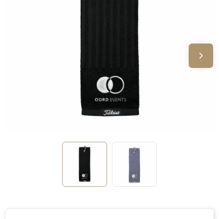
Sinterklaas
Verjaardagen
Voetbal, EK en WK
Voor de bouw
Zomergeschenken
Zomerpakketten