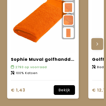
Sophie Muval golfhanddoek 55x30 cm, 450 gr/m²
Golfh
2793
op voorraad
Bads
100% Katoen
€ 1,43
€ 12,1
Bekijk