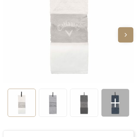
Sinterklaas
Verjaardagen
Voetbal, EK en WK
Voor de bouw
Zomergeschenken
Zomerpakketten