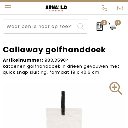
0
0
Relatiegeschenken
Beurs en Evenementen
Arnauld Kerstpakketten
Ons team
Sportkleding
Brievenbuspakketten
MijnEigenKadootje
Contact
Callaway golfhanddoek
Werkkleding
Carnaval
Blogs
Artikelnummer:
983.35904
katoenen golfhanddoek in drieën gevouwen met
quick snap sluiting, formaat 19 x 40,6 cm
Kleding en textiel
Dag van de Zorg
Tassen
Kerstartikelen
Kerstpakketten
Kraamcadeaus
Pasen