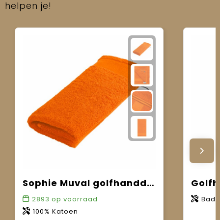
helpen je!
Sophie Muval golfhanddoek 55x30 cm, 450 gr/m²
Golfh
2893
op voorraad
Bads
100% Katoen