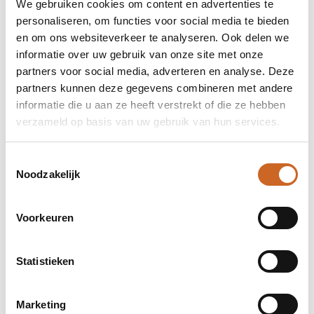
We gebruiken cookies om content en advertenties te
personaliseren, om functies voor social media te bieden
en om ons websiteverkeer te analyseren. Ook delen we
informatie over uw gebruik van onze site met onze
partners voor social media, adverteren en analyse. Deze
partners kunnen deze gegevens combineren met andere
informatie die u aan ze heeft verstrekt of die ze hebben
verzameld op basis van uw gebruik van hun services.
Toestemmingsselectie
Noodzakelijk
Voorkeuren
Levertijden in overleg
Statistieken
Bij ons staat klanttevredenheid centraal. Daarom
hanteren we geen vaste levertijden, maar
Marketing