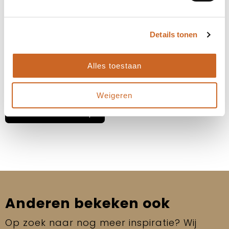
stemmen we deze altijd in overleg met jou af. Zo
zorgen we ervoor dat de planning aansluit op jouw
wensen en behoeften, en kunnen we eventuele
bijzonderheden of spoedaanvragen tijdig
Details tonen
bespreken.
Heb je specifieke deadlines of een gewenste
Alles toestaan
leverdatum? Laat het ons weten, dan kijken we
samen naar de beste oplossing!
Weigeren
Neem contact op
Anderen bekeken ook
Op zoek naar nog meer inspiratie? Wij