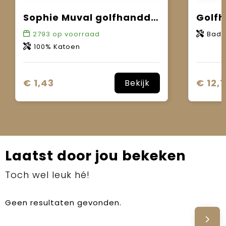
Sophie Muval golfhanddoek 55x30 cm, 450 gr/m²
Golfh
2793
op voorraad
Bads
100% Katoen
€ 1,43
€ 12,1
Bekijk
Laatst door jou bekeken
Toch wel leuk hé!
Geen resultaten gevonden.