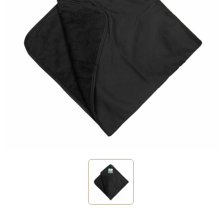
Sinterklaas
Verjaardagen
Voetbal, EK en WK
Voor de bouw
Zomergeschenken
Zomerpakketten