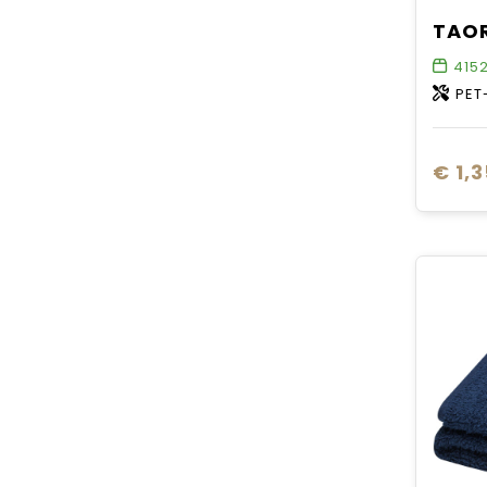
415
PET
€ 1,3