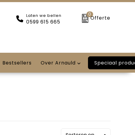
0
Laten we bellen
Offerte
0599 615 665
Speciaal produ
Bestsellers
Over Arnauld