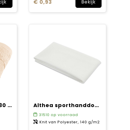
€ 0,93
ijk
Bekijk
Sophia handdoek 30 x 50 cm van 450 g/m² katoen
Althea sporthanddoek 30 x 80 cm
31510
op voorraad
Knit van Polyester, 140 g/m2