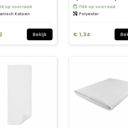
59
op voorraad
7166
op voorraad
anisch Katoen
Polyester
2
€ 1,34
Bekijk
Bek