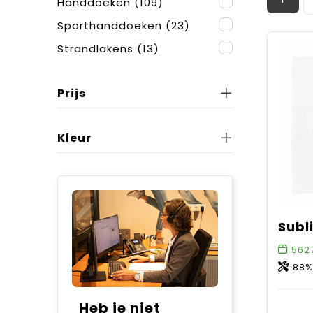
Handdoeken
(109)
Sporthanddoeken
(23)
Strandlakens
(13)
Prijs
Kleur
562
88%
Heb je niet