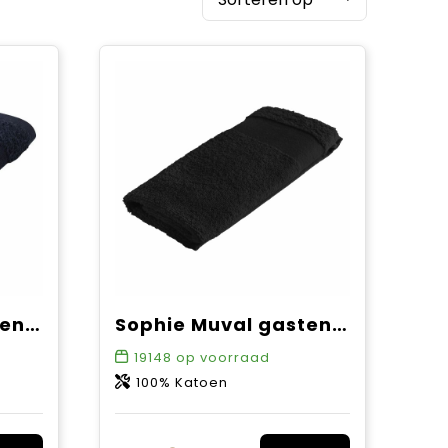
Sophie Muval gastendoek 50x30 cm, 360 gr/m²
Sophie Muval gastendoek 50x30 cm, 450 gr/m²
19148
op voorraad
100% Katoen