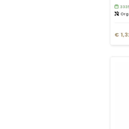
333
Org
€ 1,3