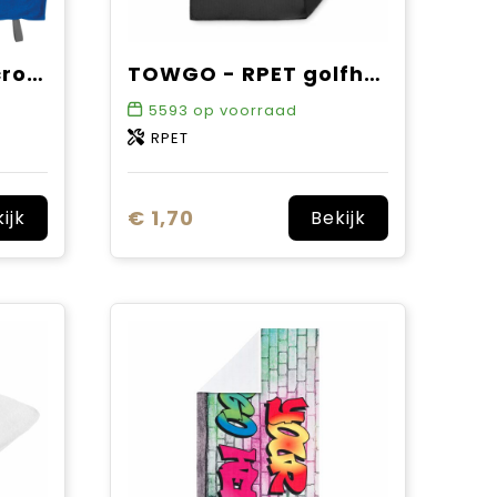
Handdoek van microvezel met elastiek
TOWGO - RPET golfhanddoek met hanger
5593
op voorraad
RPET
€ 1,70
ijk
Bekijk