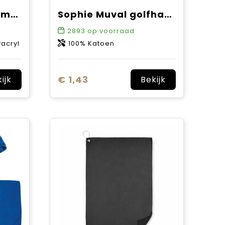
Sophie Muval sublimatie handdoek microvezel 75x40 cm, 200 gr/m²
Sophie Muval golfhanddoek 55x30 cm, 450 gr/m²
2893
op voorraad
yacryl
100% Katoen
€ 1,43
ijk
Bekijk