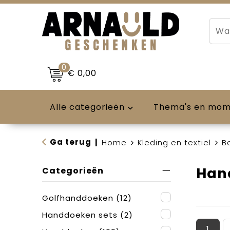
0
€ 0,00
Alle categorieën
Thema's en mo
Ga terug
|
Home
Kleding en textiel
B
Han
Categorieën
Golfhanddoeken
(12)
Handdoeken sets
(2)
1