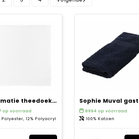
Sublimatie theedoek met reliëf structuur, 30x30 cm, 360 gr/m²
7
op voorraad
8994
op voorraad
 Polyester, 12% Polyacryl
100% Katoen