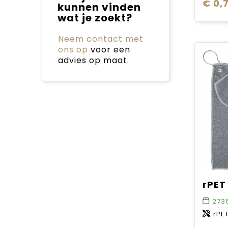
€ 0,7
kunnen vinden
wat je zoekt?
Neem contact met
ons op
voor een
advies op maat.
273
rPE