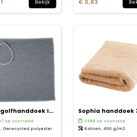
1
€ 0,83
Bekijk
Bek
rPET golfhanddoek Idris
67
op voorraad
2488
op voorraad
T, Gerecycled polyester
Katoen, 450 g/m2