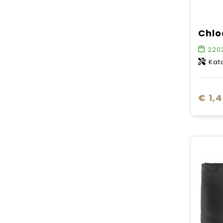
220
Kat
€ 1,