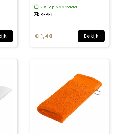
709
op voorraad
R-PET
€ 1,40
ijk
Bekijk