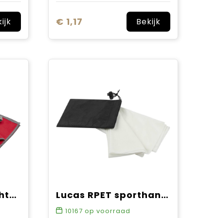
€ 1,17
ijk
Bekijk
Pieter GRS ultralichte en sneldrogende handdoek 30 x 50 cm
Lucas RPET sporthanddoek 30 x 80 cm
10167
op voorraad