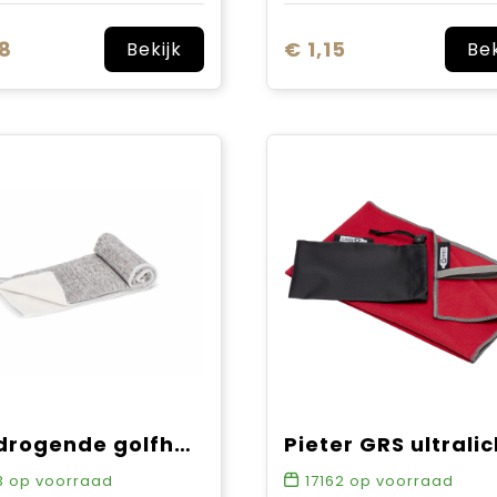
08
€ 1,15
Bekijk
Bek
Sneldrogende golfhanddoek met haak R-PET 30 x 30 cm sublimatie
3
op voorraad
17162
op voorraad