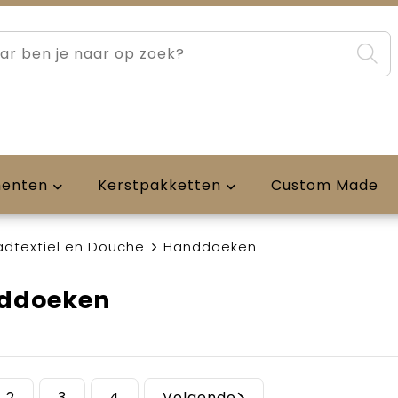
menten
Kerstpakketten
Custom Made
adtextiel en Douche
Handdoeken
ddoeken
2
3
4
Volgende