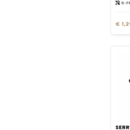
R-P
€ 1,2