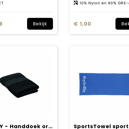
ET
10% Nylon en 90% GRS-gecertificeerd gerecycled polyester
9
€ 1,00
Bekijk
Bek
SERRY - Handdoek organisch 50x30cm