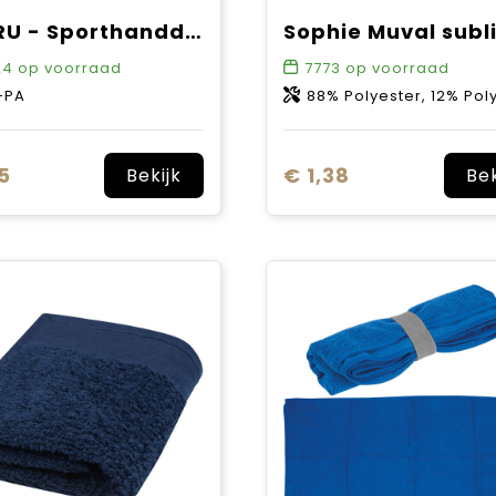
TAORU - Sporthanddoekje
24
op voorraad
7773
op voorraad
-PA
88% Polyester, 12% Pol
5
€ 1,38
Bekijk
Bek