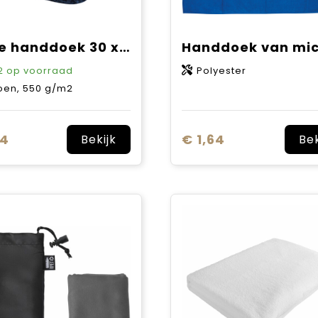
Chloe handdoek 30 x 50 cm van 550 g/m² katoen
2
op voorraad
Polyester
oen, 550 g/m2
44
€ 1,64
Bekijk
Bek