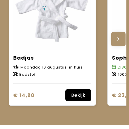
Badjas
Maandag 10 augustus in huis
2186
Badstof
100%
€ 14,90
€ 23,
Bekijk