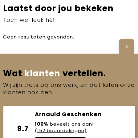
Laatst door jou bekeken
Toch wel leuk hé!
Geen resultaten gevonden.
Wat
klanten
vertellen.
Wij zijn trots op ons werk, en dat laten onze
klanten ook zien.
Arnauld Geschenken
100%
beveelt ons aan!
9.7
(152 beoordelingen)