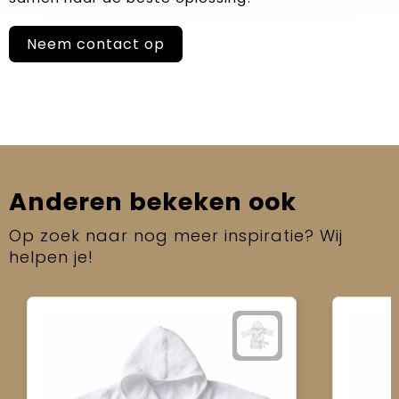
Neem contact op
Anderen bekeken ook
Op zoek naar nog meer inspiratie? Wij
helpen je!