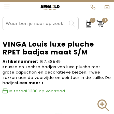
0
0
Relatiegeschenken
Beurs en Evenementen
Arnauld Kerstpakketten
Ons team
Sportkleding
Brievenbuspakketten
MijnEigenKadootje
Contact
VINGA Louis luxe pluche
RPET badjas maat S/M
Werkkleding
Carnaval
Blogs
Artikelnummer:
167.48549
Kleding en textiel
Dag van de Zorg
Knusse en zachte badjas van luxe pluche met
grote capuchon en decoratieve biezen. Twee
Tassen
Kerstartikelen
zakken aan de voorzijde en ceintuur in de taille. De
badjas
Kerstpakketten
In totaal
1380
op voorraad
Kraamcadeaus
Pasen