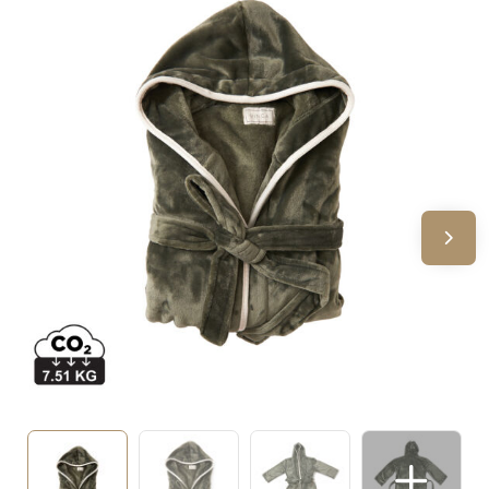
Sinterklaas
Verjaardagen
Voetbal, EK en WK
Voor de bouw
Zomergeschenken
Zomerpakketten