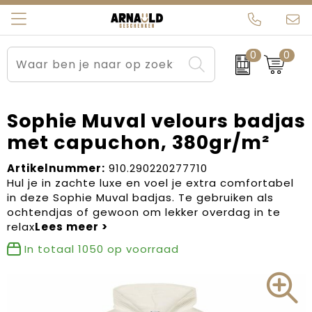
0
0
Relatiegeschenken
Beurs en Evenementen
Arnauld Kerstpakketten
Ons team
Sportkleding
Brievenbuspakketten
MijnEigenKadootje
Contact
Sophie Muval velours badjas
met capuchon, 380gr/m²
Werkkleding
Carnaval
Blogs
Artikelnummer:
910.290220277710
Kleding en textiel
Dag van de Zorg
Hul je in zachte luxe en voel je extra comfortabel
in deze Sophie Muval badjas. Te gebruiken als
Tassen
Kerstartikelen
ochtendjas of gewoon om lekker overdag in te
relax
Kerstpakketten
In totaal
1050
op voorraad
Kraamcadeaus
Pasen