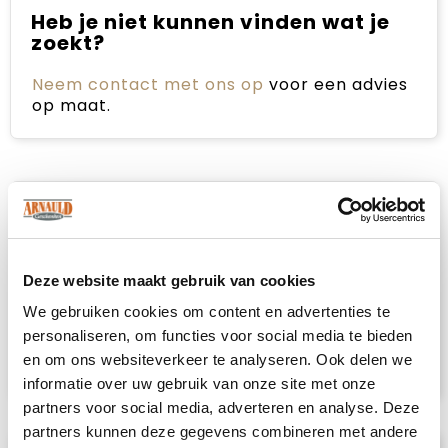
Heb je niet kunnen vinden wat je
zoekt?
Neem contact met ons op
voor een advies
op maat.
Omschrijving
Hul je in zachte luxe en voel je extra
Deze website maakt gebruik van cookies
comfortabel in deze Sophie Muval badjas. Te
gebruiken als ochtendjas of gewoon om
We gebruiken cookies om content en advertenties te
lekker overdag in te relaxen. Gemaakt van
personaliseren, om functies voor social media te bieden
100% katoen en beschikbaar in de maten S, L,
en om ons websiteverkeer te analyseren. Ook delen we
XXL.
informatie over uw gebruik van onze site met onze
partners voor social media, adverteren en analyse. Deze
partners kunnen deze gegevens combineren met andere