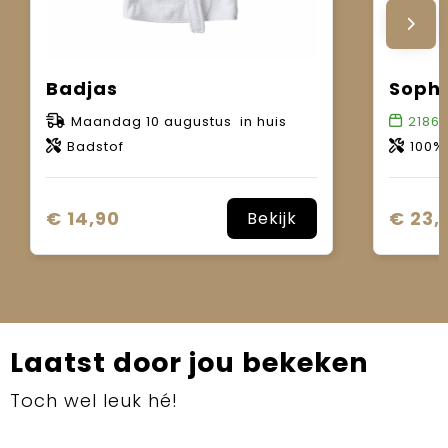
Badjas
Maandag 10 augustus in huis
2186
Badstof
100%
€ 14,90
€ 23,
Bekijk
Laatst door jou bekeken
Toch wel leuk hé!