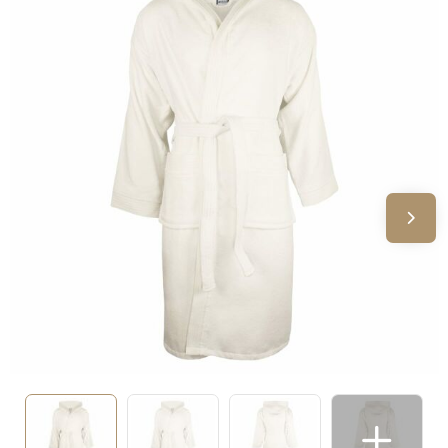
Sinterklaas
Verjaardagen
Voetbal, EK en WK
Voor de bouw
Zomergeschenken
Zomerpakketten