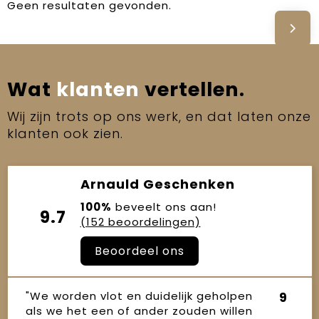
Geen resultaten gevonden.
Wat
klanten
vertellen.
Wij zijn trots op ons werk, en dat laten onze
klanten ook zien.
Arnauld Geschenken
100%
beveelt ons aan!
9.7
(152 beoordelingen)
Beoordeel ons
"We worden vlot en duidelijk geholpen
9
als we het een of ander zouden willen