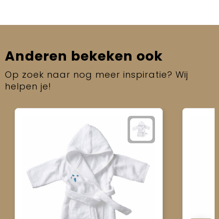
Anderen bekeken ook
Op zoek naar nog meer inspiratie? Wij
helpen je!